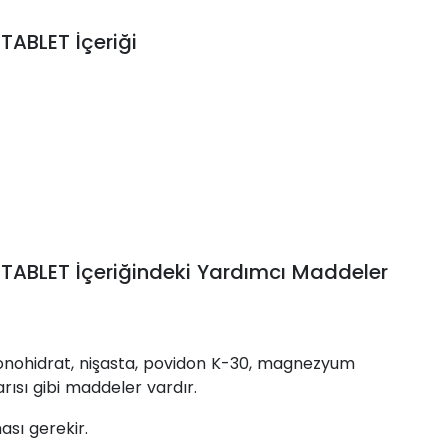
ABLET İçeriği
ABLET İçeriğindeki Yardımcı Maddeler
 monohidrat, nişasta, povidon K-30, magnezyum
arısı gibi maddeler vardır.
ması gerekir.