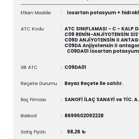
Etken Madde
:
losartan potasyum + hidrokl
ATC Kodu
:
ATC SINIFLAMASI - C - KALP 
C09 RENİN-ANJİYOTENSİN SİS
C09D ANJİYOTENSİN II ANTA
C09DA Anjiyotensin II antagoni
C09DA01
losartan potasyum 
SB ATC
:
C09DA01
Reçete Durumu
:
Beyaz Reçete ile satılır.
İlaç Firması
:
SANOFİ İLAÇ SANAYİ ve TİC. A.
Barkod
:
8699502092228
Satış Fiyatı
:
98,26 ₺