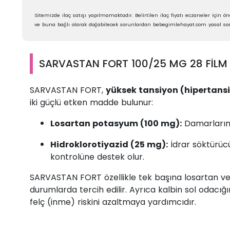
Sitemizde ilaç satışı yapılmamaktadır. Belirtilen ilaç fiyatı eczaneler için öne
ve buna bağlı olarak doğabilecek sorunlardan bebegimlehayat.com yasal sor
SARVASTAN FORT 100/25 MG 28 FİLM T
SARVASTAN FORT,
yüksek tansiyon (hipertans
iki güçlü etken madde bulunur:
Losartan potasyum (100 mg):
Damarların 
Hidroklorotiyazid (25 mg):
İdrar söktürücü
kontrolüne destek olur.
SARVASTAN FORT özellikle tek başına losartan vey
durumlarda tercih edilir. Ayrıca kalbin sol odacığın
felç (inme) riskini azaltmaya yardımcıdır.