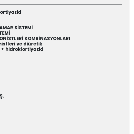
ortiyazid
DAMAR SİSTEMİ
TEMİ
GONİSTLERİ KOMBİNASYONLARI
stleri ve diüretik
+ hidroklortiyazid
Ş.