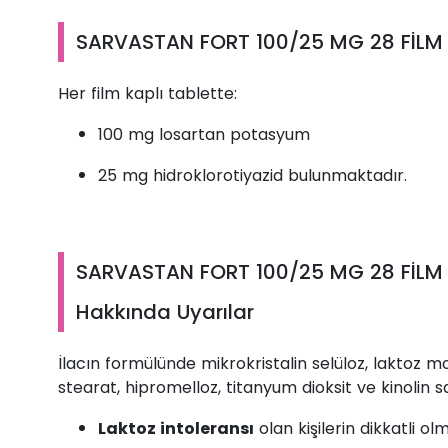
SARVASTAN FORT 100/25 MG 28 FİLM T
Her film kaplı tablette:
100 mg losartan potasyum
25 mg hidroklorotiyazid bulunmaktadır.
SARVASTAN FORT 100/25 MG 28 FİLM T
Hakkında Uyarılar
İlacın formülünde mikrokristalin selüloz, laktoz
stearat, hipromelloz, titanyum dioksit ve kinolin s
Laktoz intoleransı
olan kişilerin dikkatli ol