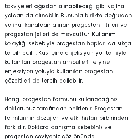
takviyeleri ağızdan alınabileceği gibi vajinal
yoldan da alınabilir. Bununla birlikte doğrudan
vajinal kanaldan alınan progestan fitilleri ve
progestan jelleri de mevcuttur. Kullanım
kolaylığı sebebiyle progestan hapları da sıkça
tercih edilir. Kas içine enjeksiyon yöntemiyle
kullanılan progestan ampülleri ile yine
enjeksiyon yoluyla kullanılan progestan
çözeltileri de tercih edilebilir.
Hangi progestan formunu kullanacağınız
doktorunuz tarafından belirlenir. Progestan
formlarının dozajları ve etki hızları birbirinden
farklıdır. Doktora danışma sebebiniz ve
progestan seviyeniz göz önünde