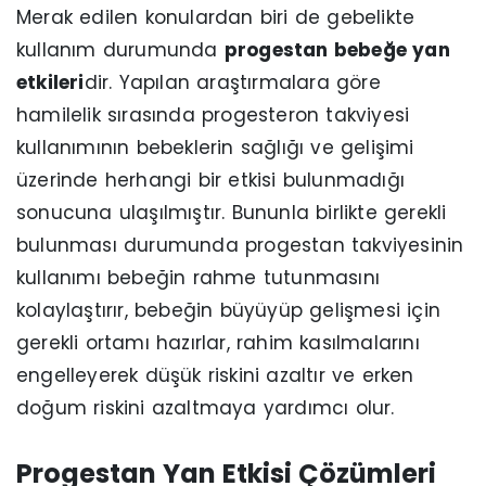
Merak edilen konulardan biri de gebelikte
kullanım durumunda
progestan bebeğe yan
etkileri
dir. Yapılan araştırmalara göre
hamilelik sırasında progesteron takviyesi
kullanımının bebeklerin sağlığı ve gelişimi
üzerinde herhangi bir etkisi bulunmadığı
sonucuna ulaşılmıştır. Bununla birlikte gerekli
bulunması durumunda progestan takviyesinin
kullanımı bebeğin rahme tutunmasını
kolaylaştırır, bebeğin büyüyüp gelişmesi için
gerekli ortamı hazırlar, rahim kasılmalarını
engelleyerek düşük riskini azaltır ve erken
doğum riskini azaltmaya yardımcı olur.
Progestan Yan Etkisi Çözümleri