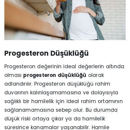
Progesteron Düşüklüğü
Progesteron değerinin ideal değerlerin altında
olması
progesteron düşüklüğü
olarak
adlandırılır. Progesteron düşüklüğü rahim
duvarının kalınlaşamamasına ve dolayısıyla
sağlıklı bir hamilelik için ideal rahim ortamının
sağlanamamasına sebep olur. Bu durumda
düşük riski ortaya çıkar ya da hamilelik
süresince kanamalar yaşanabilir. Hamile