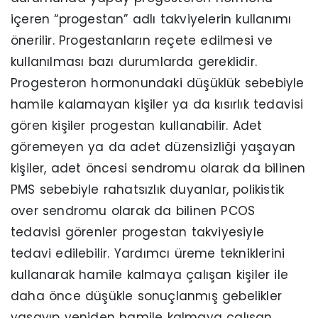
içeren “progestan” adlı takviyelerin kullanımı
önerilir. Progestanların reçete edilmesi ve
kullanılması bazı durumlarda gereklidir.
Progesteron hormonundaki düşüklük sebebiyle
hamile kalamayan kişiler ya da kısırlık tedavisi
gören kişiler progestan kullanabilir. Adet
göremeyen ya da adet düzensizliği yaşayan
kişiler, adet öncesi sendromu olarak da bilinen
PMS sebebiyle rahatsızlık duyanlar, polikistik
over sendromu olarak da bilinen PCOS
tedavisi görenler progestan takviyesiyle
tedavi edilebilir. Yardımcı üreme tekniklerini
kullanarak hamile kalmaya çalışan kişiler ile
daha önce düşükle sonuçlanmış gebelikler
yaşayıp yeniden hamile kalmaya çalışan