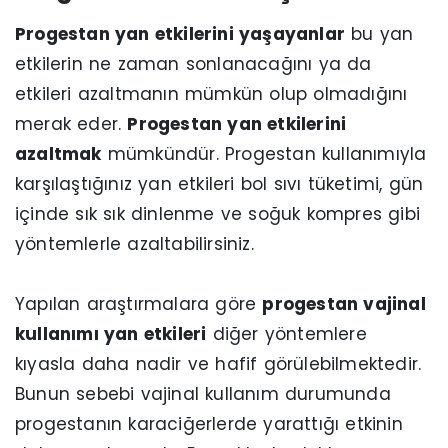
Progestan yan etkilerini yaşayanlar
bu yan
etkilerin ne zaman sonlanacağını ya da
etkileri azaltmanın mümkün olup olmadığını
merak eder.
Progestan yan etkilerini
azaltmak
mümkündür. Progestan kullanımıyla
karşılaştığınız yan etkileri bol sıvı tüketimi, gün
içinde sık sık dinlenme ve soğuk kompres gibi
yöntemlerle azaltabilirsiniz.
Yapılan araştırmalara göre
progestan vajinal
kullanımı yan etkileri
diğer yöntemlere
kıyasla daha nadir ve hafif görülebilmektedir.
Bunun sebebi vajinal kullanım durumunda
progestanın karaciğerlerde yarattığı etkinin