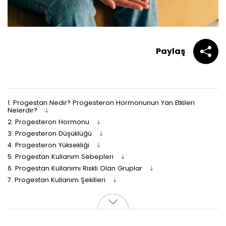
Paylaş
1.
Progestan Nedir? Progesteron Hormonunun Yan Etkileri
Nelerdir?
2.
Progesteron Hormonu
3.
Progesteron Düşüklüğü
4.
Progesteron Yüksekliği
5.
Progestan Kullanım Sebepleri
6.
Progestan Kullanımı Riskli Olan Gruplar
7.
Progestan Kullanım Şekilleri