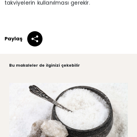
takviyelerin kullanılması gerekir.
Paylaş
Bu makaleler de ilginizi çekebilir