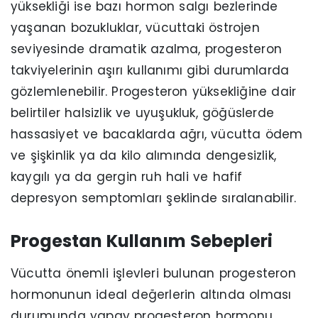
yüksekliği ise bazı hormon salgı bezlerinde
yaşanan bozukluklar, vücuttaki östrojen
seviyesinde dramatik azalma, progesteron
takviyelerinin aşırı kullanımı gibi durumlarda
gözlemlenebilir. Progesteron yüksekliğine dair
belirtiler halsizlik ve uyuşukluk, göğüslerde
hassasiyet ve bacaklarda ağrı, vücutta ödem
ve şişkinlik ya da kilo alımında dengesizlik,
kaygılı ya da gergin ruh hali ve hafif
depresyon semptomları şeklinde sıralanabilir.
Progestan Kullanım Sebepleri
Vücutta önemli işlevleri bulunan progesteron
hormonunun ideal değerlerin altında olması
durumunda yapay progesteron hormonu