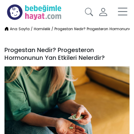
Ana Sayfa
/
Hamilelik
/
Progestan Nedir? Progesteron Hormonunun Ya
Progestan Nedir? Progesteron
Hormonunun Yan Etkileri Nelerdir?