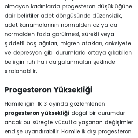
olmayan kadınlarda progesteron düşüklüğüne
dair belirtiler adet döngüsünde düzensizlik,
adet kanamalarının normalden az ya da
normalden fazla görülmesi, sürekli veya
şiddetli baş ağrıları, migren atakları, anksiyete
ve depresyon gibi durumlarla ortaya çıkabilen
belirgin ruh hali dalgalanmaları şeklinde
sıralanabilir.
Progesteron Yüksekliği
Hamileliğin ilk 3 ayında gözlemlenen
progesteron yüksekliği
doğal bir durumdur
ancak bu süreçte vücutta yaşanan değişimler
endişe uyandırabilir. Hamilelik dışı progesteron