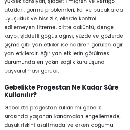
yüksek tansiyon, şiddetli migren ve vertigo
atakları, görme problemleri, kol ve bacaklarda
uyuşukluk ve hissizlik, ellerde kontrol
edilemeyen titreme, ciltte döküntü, denge
kaybı, şiddetli göğüs ağrısı, yüzde ve gözlerde
şişme gibi yan etkiler ise nadiren görülen ağır
yan etkilerdir. Ağır yan etkilerin görülmesi
durumunda en yakın sağlık kuruluşuna
başvurulması gerekir.
Gebelikte Progestan Ne Kadar Süre
Kullanılır?
Gebelikte progestan kullanımı gebelik
sırasında yaşanan kanamaları engellemede,
düşük riskini azaltmada ve erken doğumu