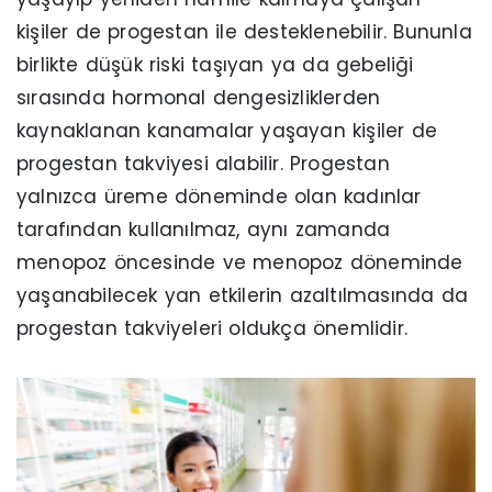
kişiler de progestan ile desteklenebilir. Bununla
birlikte düşük riski taşıyan ya da gebeliği
sırasında hormonal dengesizliklerden
kaynaklanan kanamalar yaşayan kişiler de
progestan takviyesi alabilir. Progestan
yalnızca üreme döneminde olan kadınlar
tarafından kullanılmaz, aynı zamanda
menopoz öncesinde ve menopoz döneminde
yaşanabilecek yan etkilerin azaltılmasında da
progestan takviyeleri oldukça önemlidir.