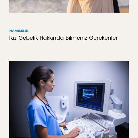
HAMILELIK
İkiz Gebelik Hakkında Bilmeniz Gerekenler