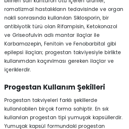
bilinen sarı kantaron otu içeren ürünler,
romatizmal hastalıkların tedavisinde ve organ
nakli sonrasında kullanılan Siklosporin, bir
antibiyotik türü olan Rifampisin, Ketokonazol
ve Griseofulvin adlı mantar ilaçlar ile
Karbamazepin, Fenitoin ve Fenobarbital gibi
epilepsi ilaçları; progestan takviyesiyle birlikte
kullanımdan kaçınılması gereken ilaçlar ve
içeriklerdir.
Progestan Kullanım Şekilleri
Progestan takviyeleri farklı şekillerde
kullanılabilen birçok forma sahiptir. En sık
kullanılan progestan tipi yumuşak kapsüllerdir.
Yumuşak kapsül formundaki progestan