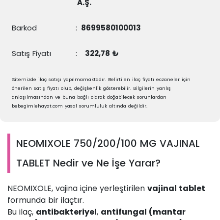
A.Ş.
Barkod
:
8699580100013
Satış Fiyatı
:
322,78 ₺
Sitemizde ilaç satışı yapılmamaktadır. Belirtilen ilaç fiyatı eczaneler için
önerilen satış fiyatı olup, değişkenlik gösterebilir. Bilgilerin yanlış
anlaşılmasından ve buna bağlı olarak doğabilecek sorunlardan
bebegimlehayat.com yasal sorumluluk altında değildir.
NEOMIXOLE 750/200/100 MG VAJINAL
TABLET Nedir ve Ne İşe Yarar?
NEOMIXOLE, vajina içine yerleştirilen
vajinal tablet
formunda bir ilaçtır.
Bu ilaç,
antibakteriyel
,
antifungal (mantar