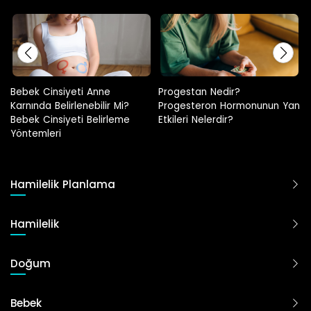
Progestan Nedir?
Hamilelikte Adet Görülür M
?
Progesteron Hormonunun Yan
e
Etkileri Nelerdir?
Hamilelik Planlama
Hamilelik
Doğum
Bebek