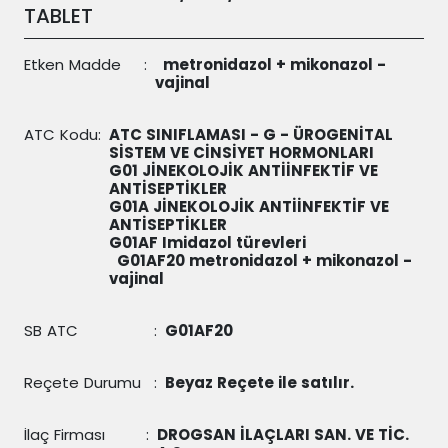
TABLET
Etken Madde
:
metronidazol + mikonazol -
vajinal
ATC Kodu
:
ATC SINIFLAMASI - G - ÜROGENİTAL
SİSTEM VE CİNSİYET HORMONLARI
G01 JİNEKOLOJİK ANTİİNFEKTİF VE
ANTİSEPTİKLER
G01A JİNEKOLOJİK ANTİİNFEKTİF VE
ANTİSEPTİKLER
G01AF Imidazol türevleri
G01AF20
metronidazol + mikonazol -
vajinal
SB ATC
:
G01AF20
Reçete Durumu
:
Beyaz Reçete ile satılır.
İlaç Firması
:
DROGSAN İLAÇLARI SAN. VE TİC.