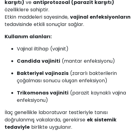
karşıtı)
ve
antiprotozoal (parazit karşıtı)
özelliklere sahiptir.
Etkin maddeleri sayesinde,
vajinal enfeksiyonların
tedavisinde etkili sonuçlar sağlar.
Kullanım alanları:
Vajinal iltihap (vajinit)
Candida vajiniti
(mantar enfeksiyonu)
Bakteriyel vajinozis
(zararlı bakterilerin
çoğalması sonucu oluşan enfeksiyon)
Trikomonas vajiniti
(parazit kaynaklı vajina
enfeksiyonu)
İlaç genellikle laboratuvar testleriyle tanısı
doğrulanmış vakalarda, gerekirse
ek sistemik
tedaviyle
birlikte uygulanır.