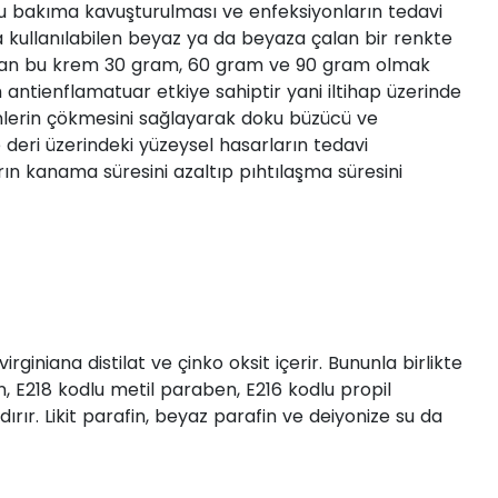
ğu bakıma kavuşturulması ve enfeksiyonların tedavi
 kullanılabilen beyaz ya da beyaza çalan bir renkte
unan bu krem 30 gram, 60 gram ve 90 gram olmak
 antienflamatuar etkiye sahiptir yani iltihap üzerinde
inlerin çökmesini sağlayarak doku büzücü ve
ve deri üzerindeki yüzeysel hasarların tedavi
ın kanama süresini azaltıp pıhtılaşma süresini
iana distilat ve çinko oksit içerir. Bununla birlikte
, E218 kodlu metil paraben, E216 kodlu propil
dırır. Likit parafin, beyaz parafin ve deiyonize su da