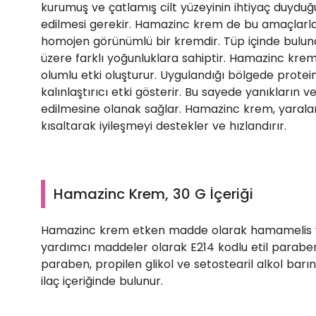
kurumuş ve çatlamış cilt yüzeyinin ihtiyaç duydu
edilmesi gerekir. Hamazinc krem de bu amaçlarla
homojen görünümlü bir kremdir. Tüp içinde bul
üzere farklı yoğunluklara sahiptir. Hamazinc krem
olumlu etki oluşturur. Uygulandığı bölgede prote
kalınlaştırıcı etki gösterir. Bu sayede yanıkların 
edilmesine olanak sağlar. Hamazinc krem, yaralar
kısaltarak iyileşmeyi destekler ve hızlandırır.
Hamazinc Krem, 30 G İçeriği
Hamazinc krem etken madde olarak hamamelis virgin
yardımcı maddeler olarak E214 kodlu etil paraben
paraben, propilen glikol ve setostearil alkol barın
ilaç içeriğinde bulunur.