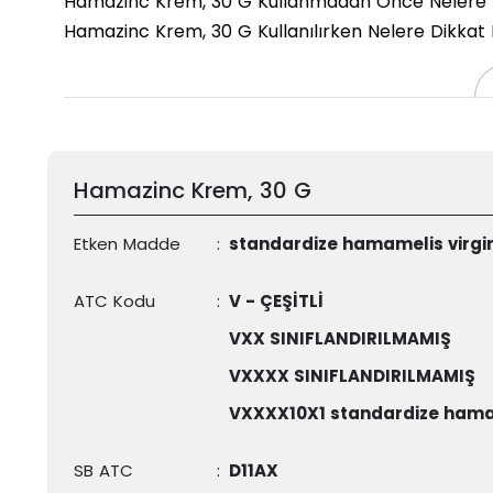
Hamazinc Krem, 30 G Kullanmadan Önce Nelere D
Hamazinc Krem, 30 G Kullanılırken Nelere Dikkat 
Hamazinc Krem, 30 G
Etken Madde
:
standardize hamamelis virgina
ATC Kodu
:
V - ÇEŞİTLİ
VXX SINIFLANDIRILMAMIŞ
VXXXX SINIFLANDIRILMAMIŞ
VXXXX10X1 standardize hamame
SB ATC
:
D11AX