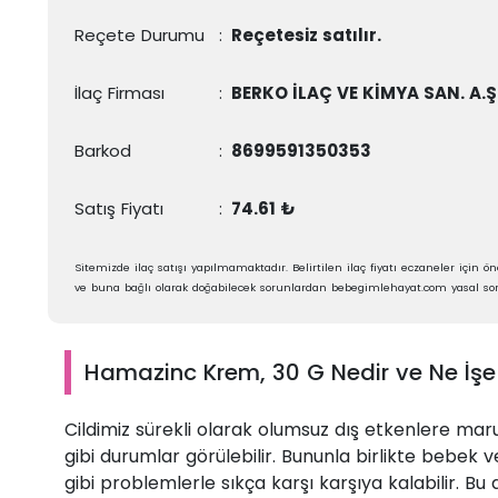
Reçete Durumu
:
Reçetesiz satılır.
İlaç Firması
:
BERKO İLAÇ VE KİMYA SAN. A.Ş
Barkod
:
8699591350353
Satış Fiyatı
:
74.61 ₺
Sitemizde ilaç satışı yapılmamaktadır. Belirtilen ilaç fiyatı eczaneler için öne
ve buna bağlı olarak doğabilecek sorunlardan bebegimlehayat.com yasal sor
Hamazinc Krem, 30 G Nedir ve Ne İşe
Cildimiz sürekli olarak olumsuz dış etkenlere maru
gibi durumlar görülebilir. Bununla birlikte bebek v
gibi problemlerle sıkça karşı karşıya kalabilir. Bu 