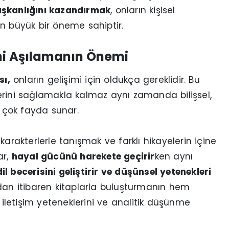
ışkanlığını kazandırmak
, onların kişisel
n büyük bir öneme sahiptir.
ni Aşılamanın Önemi
sı,
onların gelişimi için oldukça gereklidir. Bu
erini sağlamakla kalmaz aynı zamanda bilişsel,
 çok fayda sunar.
arakterlerle tanışmak ve farklı hikayelerin içine
ar,
hayal gücünü harekete geçirir
ken aynı
il becerisini geliştirir ve düşünsel yetenekleri
an itibaren kitaplarla buluşturmanın hem
e iletişim yeteneklerini ve analitik düşünme