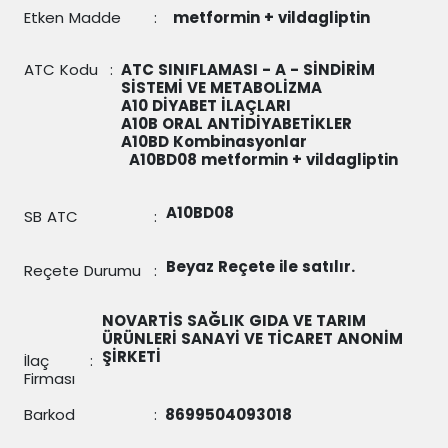
Etken Madde
:
metformin + vildagliptin
ATC Kodu
:
ATC SINIFLAMASI - A - SİNDİRİM
SİSTEMİ VE METABOLİZMA
A10 DİYABET İLAÇLARI
A10B ORAL ANTİDİYABETİKLER
A10BD Kombinasyonlar
A10BD08
metformin + vildagliptin
A10BD08
SB ATC
:
Beyaz Reçete ile satılır.
Reçete Durumu
:
NOVARTİS SAĞLIK GIDA VE TARIM
ÜRÜNLERİ SANAYİ VE TİCARET ANONİM
ŞİRKETİ
İlaç
:
Firması
Barkod
:
8699504093018