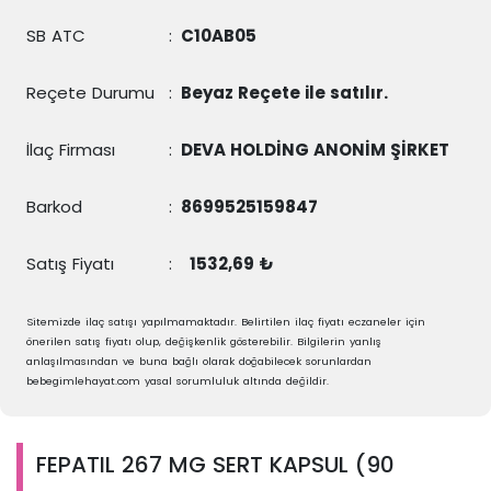
SB ATC
:
C10AB05
Reçete Durumu
:
Beyaz Reçete ile satılır.
İlaç Firması
:
DEVA HOLDİNG ANONİM ŞİRKET
Barkod
:
8699525159847
Satış Fiyatı
:
1532,69 ₺
Sitemizde ilaç satışı yapılmamaktadır. Belirtilen ilaç fiyatı eczaneler için
önerilen satış fiyatı olup, değişkenlik gösterebilir. Bilgilerin yanlış
anlaşılmasından ve buna bağlı olarak doğabilecek sorunlardan
bebegimlehayat.com yasal sorumluluk altında değildir.
FEPATIL 267 MG SERT KAPSUL (90