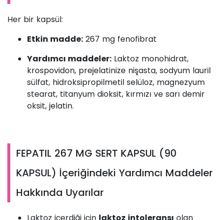
Her bir kapsül:
Etkin madde:
267 mg fenofibrat
Yardımcı maddeler:
Laktoz monohidrat,
krospovidon, prejelatinize nişasta, sodyum lauril
sülfat, hidroksipropilmetil selüloz, magnezyum
stearat, titanyum dioksit, kırmızı ve sarı demir
oksit, jelatin.
FEPATIL 267 MG SERT KAPSUL (90
KAPSUL) İçeriğindeki Yardımcı Maddeler
Hakkında Uyarılar
Laktoz içerdiği için
laktoz intoleransı
olan