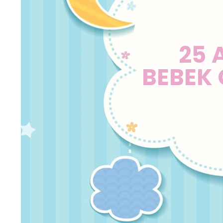
25 
BEBEK 