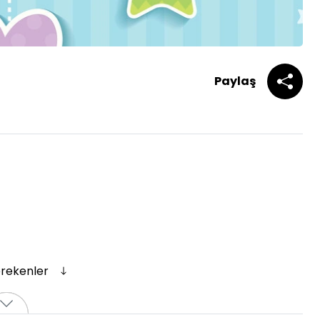
Paylaş
erekenler