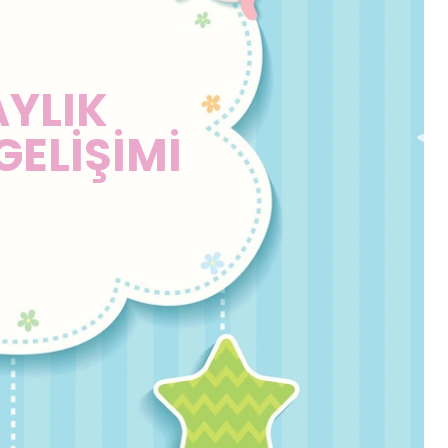
AYLIK
GELİŞİMİ