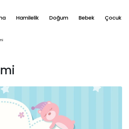
ama
Hamilelik
Doğum
Bebek
Çocuk
mi
imi