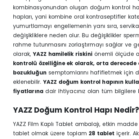
kombinasyonundan oluşan doğum kontrol hapı
hapları, yani kombine oral kontraseptifler katego
yumurtlamayı engellemenin yanı sıra, servik
değişikliklere neden olur. Bu değişiklikler s
rahme tutunmasını zorlaştırmayı sağlar ve g
olarak,
YAZZ hamilelik riskini
önemli ölçüde az
kontrolü özelliğine ek olarak, orta derecede
bozukluğun
semptomlarını hafifletmek için d
eklenebilir.
YAZZ doğum kontrol hapının kull
fiyatlarına
dair ihtiyacınız olan tüm bilgilere 
YAZZ Doğum Kontrol Hapı Nedir?
YAZZ Film Kaplı Tablet ambalajı, etkin madd
tablet olmak üzere toplam
28 tablet
içerir. Ak