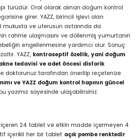
 türüdür. Oral olarak alınan doğum kontrol
risine girer. YAZZ, birincil işlevi olan
al mukusta ve uterusun astarında da
permin rahme ulaşmasını ve döllenmiş yumurtanın
ebeliğin engellenmesine yardımcı olur. Sonuç
altır. YAZZ,
kontraseptif özellik, yani doğum
 akne tedavisi ve adet öncesi disforik
e doktorunuz tarafından önerilip reçetenize
anımı ve YAZZ doğum kontrol hapının güncel
bu yazımız sayesinde ulaşabilirsiniz.
e içeren 24 tablet ve etkin madde içermeyen 4
tif içerikli her bir tablet
açık pembe renktedir