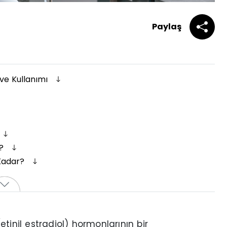
Paylaş
 ve Kullanımı
r?
 Kadar?
tinil estradiol) hormonlarının bir