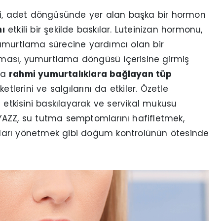
eri, adet döngüsünde yer alan başka bir hormon
nı
etkili bir şekilde baskılar. Luteinizan hormonu,
umurtlama sürecine yardımcı olan bir
ması, yumurtlama döngüsü içerisine girmiş
ıca
rahmi yumurtalıklara bağlayan tüp
etlerini ve salgılarını da etkiler. Özetle
H etkisini baskılayarak ve servikal mukusu
k YAZZ, su tutma semptomlarını hafifletmek,
ıkları yönetmek gibi doğum kontrolünün ötesinde