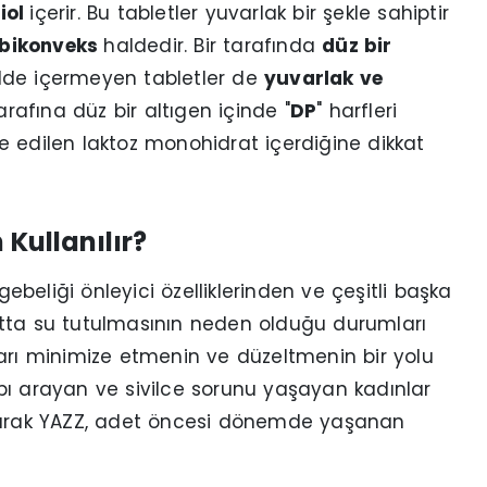
iol
içerir. Bu tabletler yuvarlak bir şekle sahiptir
bikonveks
haldedir. Bir tarafında
düz bir
madde içermeyen tabletler de
yuvarlak ve
arafına düz bir altıgen içinde "
DP
" harfleri
lde edilen laktoz monohidrat içerdiğine dikkat
Kullanılır?
beliği önleyici özelliklerinden ve çeşitli başka
utta su tutulmasının neden olduğu durumları
ıkları minimize etmenin ve düzeltmenin bir yolu
pı arayan ve sivilce sorunu yaşayan kadınlar
on olarak YAZZ, adet öncesi dönemde yaşanan