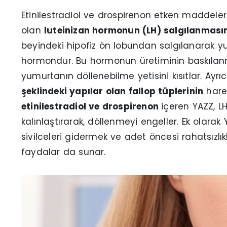
Etinilestradiol ve drospirenon etken maddel
olan
luteinizan hormonun (LH) salgılanması
beyindeki hipofiz ön lobundan salgılanarak y
hormondur. Bu hormonun üretiminin baskılan
yumurtanın döllenebilme yetisini kısıtlar. Ayr
şeklindeki yapılar olan fallop tüplerinin
harek
etinilestradiol ve drospirenon
içeren YAZZ, L
kalınlaştırarak, döllenmeyi engeller. Ek olara
sivilceleri gidermek ve adet öncesi rahatsızl
faydalar da sunar.