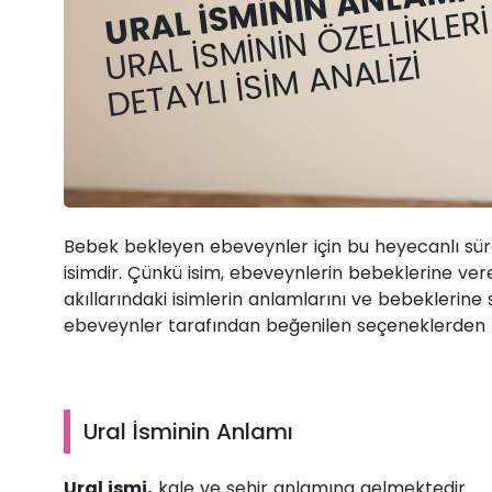
URAL İSMININ ANLAMI 
URAL İSMININ ÖZELLIKLERI
DETAYLI İSIM ANALIZI
Bebek bekleyen ebeveynler için bu heyecanlı sür
isimdir. Çünkü isim, ebeveynlerin bebeklerine ver
akıllarındaki isimlerin anlamlarını ve bebeklerine 
ebeveynler tarafından beğenilen seçeneklerden bi
Ural İsminin Anlamı
Ural ismi,
kale ve şehir anlamına gelmektedir.