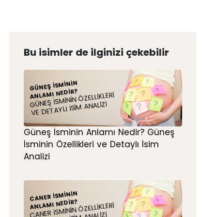
Bu isimler de ilginizi çekebilir
GÜNEŞ İSMININ
ANLAMI NEDIR?
GÜNEŞ İSMININ ÖZELLIKLERI
VE DETAYLI İSIM ANALIZI
Güneş İsminin Anlamı Nedir? Güneş
İsminin Özellikleri ve Detaylı İsim
Analizi
CANER İSMININ
ANLAMI NEDIR?
CANER İSMININ ÖZELLIKLERI