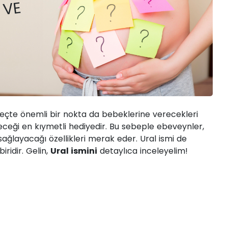
NEDIR?
 VE
eçte önemli bir nokta da bebeklerine verecekleri
eceği en kıymetli hediyedir. Bu sebeple ebeveynler,
sağlayacağı özellikleri merak eder. Ural ismi de
ridir. Gelin,
Ural ismini
detaylıca inceleyelim!