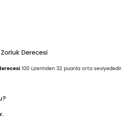
 Zorluk Derecesi
derecesi
100 üzerinden 32 puanla orta seviyededir.
u?
r.