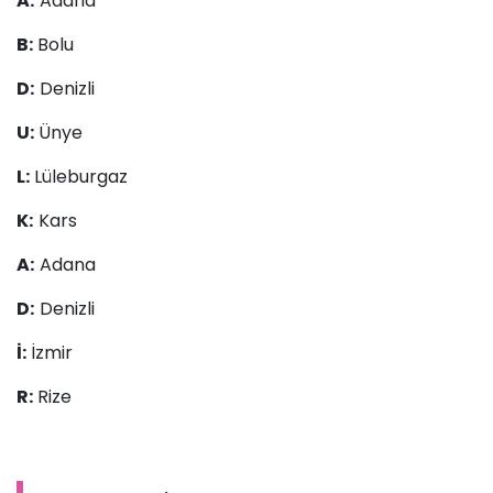
A:
Adana
B:
Bolu
D:
Denizli
U:
Ünye
L:
Lüleburgaz
K:
Kars
A:
Adana
D:
Denizli
İ:
İzmir
R:
Rize