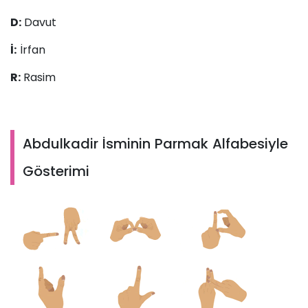
D:
Davut
İ:
İrfan
R:
Rasim
Abdulkadir İsminin Parmak Alfabesiyle
Gösterimi