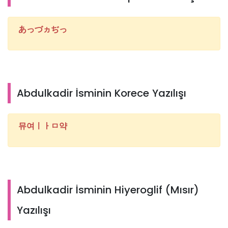
あっづヵぢっ
Abdulkadir İsminin Korece Yazılışı
뮤여ㅣㅏㅁ약
Abdulkadir İsminin Hiyeroglif (Mısır)
Yazılışı