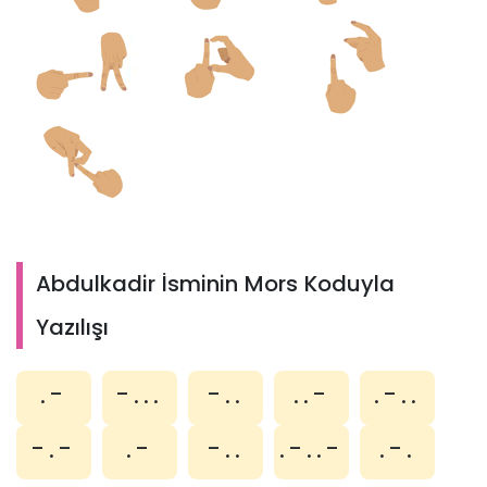
Abdulkadir İsminin Mors Koduyla
Yazılışı
.-
-...
-..
..-
.-..
-.-
.-
-..
.-..-
.-.