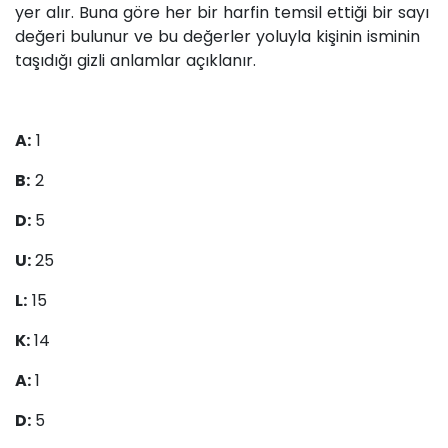
yer alır. Buna göre her bir harfin temsil ettiği bir sayı
değeri bulunur ve bu değerler yoluyla kişinin isminin
taşıdığı gizli anlamlar açıklanır.
A:
1
B:
2
D:
5
U:
25
L:
15
K:
14
A:
1
D:
5