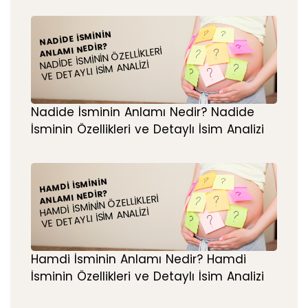
NADIDE İSMININ
ANLAMI NEDIR?
NADIDE İSMININ ÖZELLIKLERI
VE DETAYLI İSIM ANALIZI
Nadide İsminin Anlamı Nedir? Nadide
İsminin Özellikleri ve Detaylı İsim Analizi
HAMDI İSMININ
ANLAMI NEDIR?
HAMDI İSMININ ÖZELLIKLERI
VE DETAYLI İSIM ANALIZI
Hamdi İsminin Anlamı Nedir? Hamdi
İsminin Özellikleri ve Detaylı İsim Analizi