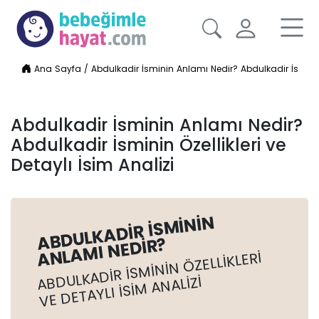
Ana Sayfa
/
Abdulkadir İsminin Anlamı Nedir? Abdulkadir İsminin Ö
Abdulkadir İsminin Anlamı Nedir?
Abdulkadir İsminin Özellikleri ve
Detaylı İsim Analizi
ABDULKADIR İSMININ
ANLAMI NEDIR?
ABDULKADIR İSMININ ÖZELLIKLERI
VE DETAYLI İSIM ANALIZI