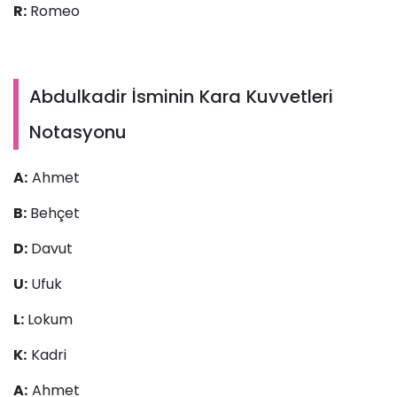
R:
Romeo
Abdulkadir İsminin Kara Kuvvetleri
Notasyonu
A:
Ahmet
B:
Behçet
D:
Davut
U:
Ufuk
L:
Lokum
K:
Kadri
A:
Ahmet