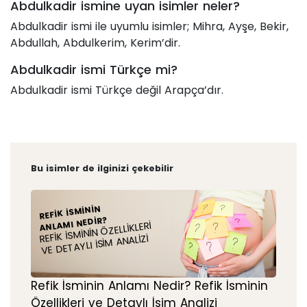
Abdulkadir ismine uyan isimler neler?
Abdulkadir ismi ile uyumlu isimler; Mihra, Ayşe, Bekir,
Abdullah, Abdulkerim, Kerim’dir.
Abdulkadir ismi Türkçe mi?
Abdulkadir ismi Türkçe değil Arapça’dır.
Bu isimler de ilginizi çekebilir
REFIK İSMININ
ANLAMI NEDIR?
REFIK İSMININ ÖZELLIKLERI
VE DETAYLI İSIM ANALIZI
Refik İsminin Anlamı Nedir? Refik İsminin
Özellikleri ve Detaylı İsim Analizi