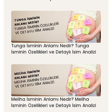
TUNGA İSMININ
ANLAMI NEDIR?
TUNGA İSMININ ÖZELLIKLERI
VE DETAYLI İSIM ANALIZI
Tunga İsminin Anlamı Nedir? Tunga
İsminin Özellikleri ve Detaylı İsim Analizi
MELIHA İSMININ
ANLAMI NEDIR?
MELIHA İSMININ ÖZELLIKLERI
VE DETAYLI İSIM ANALIZI
Meliha İsminin Anlamı Nedir? Meliha
İsminin Özellikleri ve Detaylı İsim Analizi