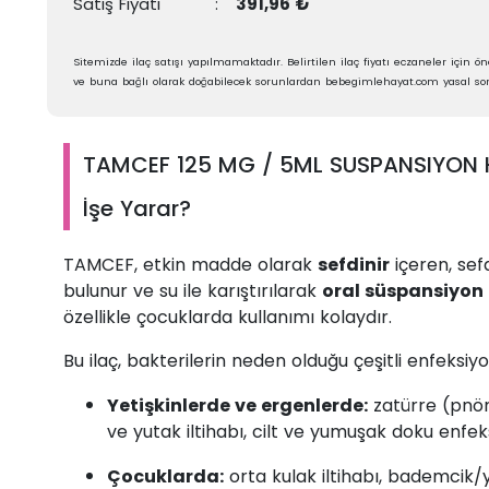
Satış Fiyatı
:
391,96 ₺
Sitemizde ilaç satışı yapılmamaktadır. Belirtilen ilaç fiyatı eczaneler için öne
ve buna bağlı olarak doğabilecek sorunlardan bebegimlehayat.com yasal sor
TAMCEF 125 MG / 5ML SUSPANSIYON H
İşe Yarar?
TAMCEF, etkin madde olarak
sefdinir
içeren, sef
bulunur ve su ile karıştırılarak
oral süspansiyon
özellikle çocuklarda kullanımı kolaydır.
Bu ilaç, bakterilerin neden olduğu çeşitli enfeksiyon
Yetişkinlerde ve ergenlerde:
zatürre (pnöm
ve yutak iltihabı, cilt ve yumuşak doku enfeks
Çocuklarda:
orta kulak iltihabı, bademcik/y