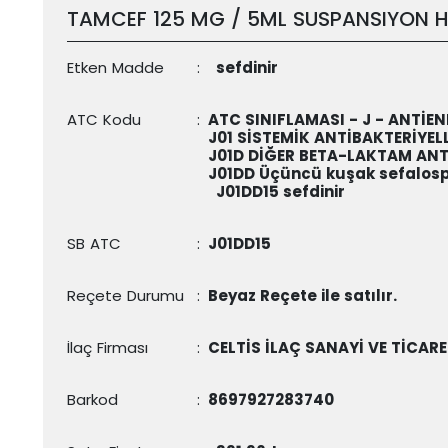
TAMCEF 125 MG / 5ML SUSPANSIYON H
Etken Madde
:
sefdinir
ATC Kodu
:
ATC SINIFLAMASI - J - ANTİEN
J01 SİSTEMİK ANTİBAKTERİYEL
J01D DİĞER BETA-LAKTAM ANT
J01DD Üçüncü kuşak sefalosp
J01DD15
sefdinir
SB ATC
:
J01DD15
Reçete Durumu
:
Beyaz Reçete ile satılır.
İlaç Firması
:
CELTİS İLAÇ SANAYİ VE TİCAR
Barkod
:
8697927283740