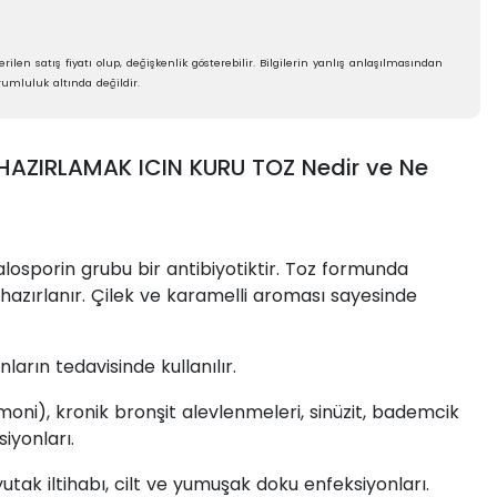
rilen satış fiyatı olup, değişkenlik gösterebilir. Bilgilerin yanlış anlaşılmasından
umluluk altında değildir.
AZIRLAMAK ICIN KURU TOZ Nedir ve Ne
alosporin grubu bir antibiyotiktir. Toz formunda
hazırlanır. Çilek ve karamelli aroması sayesinde
ların tedavisinde kullanılır.
oni), kronik bronşit alevlenmeleri, sinüzit, bademcik
iyonları.
utak iltihabı, cilt ve yumuşak doku enfeksiyonları.