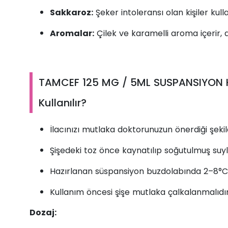
Sakkaroz:
Şeker intoleransı olan kişiler ku
Aromalar:
Çilek ve karamelli aroma içerir, ale
TAMCEF 125 MG / 5ML SUSPANSIYON H
Kullanılır?
İlacınızı mutlaka doktorunuzun önerdiği şekild
Şişedeki toz önce kaynatılıp soğutulmuş suy
Hazırlanan süspansiyon buzdolabında 2–8°C’d
Kullanım öncesi şişe mutlaka çalkalanmalıdır
Dozaj: