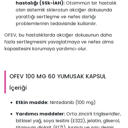
hastalığı (SSk-İAH):
Otoimmün bir hastalık
olan sistemik sklerozun akciğer dokusunda
yarattığı sertleşme ve nefes darlığı
problemlerinin tedavisinde kullanılır.
OFEV, bu hastalıklarda akciğer dokusunun daha
fazla sertleşmesini yavaşlatmaya ve nefes alma
kapasitesini korumaya yardımcı olur.
OFEV 100 MG 60 YUMUSAK KAPSUL
İçeriği
Etkin madde:
Nintedanib (100 mg)
Yardımcı maddeler:
Orta zincirli trigliseridler,
bitkisel yağ, soya lesitini (E322), jelatin, gliserol,
titanyum dioksit (E171), kırmızı ve sarı demir