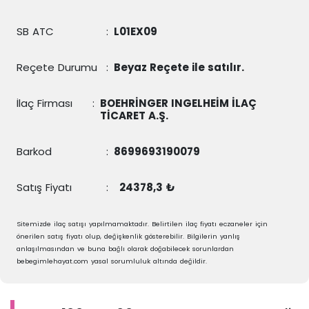
SB ATC
:
L01EX09
Reçete Durumu
:
Beyaz Reçete ile satılır.
İlaç Firması
:
BOEHRİNGER INGELHEİM İLAÇ
TİCARET A.Ş.
Barkod
:
8699693190079
Satış Fiyatı
:
24378,3 ₺
Sitemizde ilaç satışı yapılmamaktadır. Belirtilen ilaç fiyatı eczaneler için
önerilen satış fiyatı olup, değişkenlik gösterebilir. Bilgilerin yanlış
anlaşılmasından ve buna bağlı olarak doğabilecek sorunlardan
bebegimlehayat.com yasal sorumluluk altında değildir.