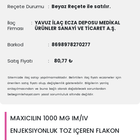
Reçete Durumu
:
Beyaz Reçete ile satılır.
İlaç
:
YAVUZ İLAÇ ECZA DEPOSU MEDİKAL
Firması
ÜRÜNLER SANAYİ VE TİCARET A.Ş.
Barkod
:
8698978270277
Satış Fiyatı
:
80,77 ₺
Sitemizde ilaç satışı yapılmamaktadır. Belirtilen ilaç fiyatı eczaneler için
önerilen satış fiyatı olup, değişkenlik gösterebilir. Bilgilerin yanlış
anlaşılmasından ve buna bağlı olarak doğabilecek sorunlardan
bebegimlehayat.com yasal sorumluluk altında değildir.
MAXICILIN 1000 MG IM/IV
ENJEKSIYONLUK TOZ IÇEREN FLAKON