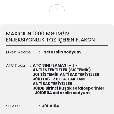
MAXICILIN 1000 MG IM/IV
ENJEKSIYONLUK TOZ IÇEREN FLAKON
Etken Madde
:
sefazolin sodyum
ATC Kodu
:
ATC SINIFLAMASI - J -
ANTİENFEKTİFLER (SİSTEMİK)
J01 SİSTEMİK ANTİBAKTERİYELLER
J01D DİĞER BETA-LAKTAM
ANTİBAKTERİYELLER
J01DB Birinci kuşak sefalosporinler
J01DB04
sefazolin sodyum
SB ATC
:
J01DB04