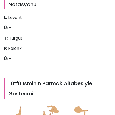
Notasyonu
L:
Levent
Ü:
-
T:
Turgut
F:
Felenk
Ü:
-
Lütfü İsminin Parmak Alfabesiyle
Gösterimi