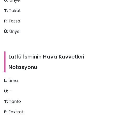
Ü:
Ünye
T:
Tokat
F:
Fatsa
Ü:
Ünye
Lütfü İsminin Hava Kuvvetleri
Notasyonu
L:
Lima
Ü:
-
T:
Tanfo
F:
Foxtrot