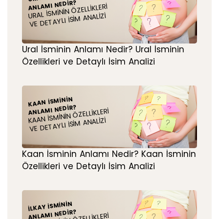
ANLAMI NEDIR?
URAL İSMININ ÖZELLIKLERI
VE DETAYLI İSIM ANALIZI
Ural İsminin Anlamı Nedir? Ural İsminin
Özellikleri ve Detaylı İsim Analizi
KAAN İSMININ
ANLAMI NEDIR?
KAAN İSMININ ÖZELLIKLERI
VE DETAYLI İSIM ANALIZI
Kaan İsminin Anlamı Nedir? Kaan İsminin
Özellikleri ve Detaylı İsim Analizi
İLKAY İSMININ
ANLAMI NEDIR?