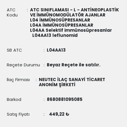
ATC
:
ATC SINIFLAMASI - L - ANTİNEOPLASTİK
Kodu
VE İMMÜNOMODÜLATÖR AJANLAR
L04 İMMÜNOSÜPRESANLAR
L04A İMMÜNOSÜPRESANLAR
L04AA Selektif immünosüpresanlar
L04AA13
leflunomid
SB ATC
:
L04AA13
Reçete Durumu
:
Beyaz Reçete ile satılır.
İlaç Firması
:
NEUTEC İLAÇ SANAYİ TİCARET
ANONİM ŞİRKETİ
Barkod
:
8680881095085
Satış Fiyatı
:
449,22 ₺