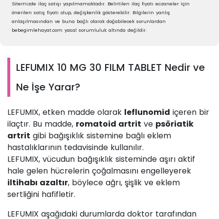
Sitemizde ilaç satışı yapılmamaktadır. Belirtilen ilaç fiyatı eczaneler için
önerilen satış fiyatı olup, değişkenlik gösterebilir. Bilgilerin yanlış
anlaşılmasından ve buna bağlı olarak doğabilecek sorunlardan
bebegimlehayat.com yasal sorumluluk altında değildir.
LEFUMIX 10 MG 30 FILM TABLET Nedir ve
Ne İşe Yarar?
LEFUMIX, etken madde olarak
leflunomid
içeren bir
ilaçtır. Bu madde,
romatoid artrit
ve
psöriatik
artrit
gibi bağışıklık sistemine bağlı eklem
hastalıklarının tedavisinde kullanılır.
LEFUMIX, vücudun bağışıklık sisteminde aşırı aktif
hale gelen hücrelerin çoğalmasını engelleyerek
iltihabı azaltır
, böylece ağrı, şişlik ve eklem
sertliğini hafifletir.
LEFUMIX aşağıdaki durumlarda doktor tarafından