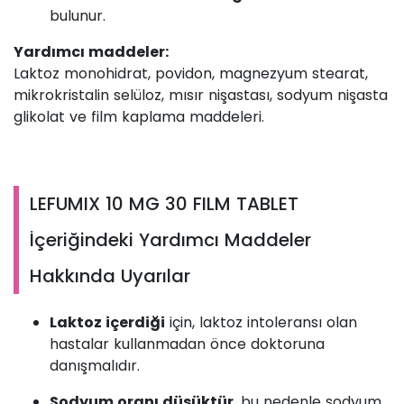
bulunur.
Yardımcı maddeler:
Laktoz monohidrat, povidon, magnezyum stearat,
mikrokristalin selüloz, mısır nişastası, sodyum nişasta
glikolat ve film kaplama maddeleri.
LEFUMIX 10 MG 30 FILM TABLET
İçeriğindeki Yardımcı Maddeler
Hakkında Uyarılar
Laktoz içerdiği
için, laktoz intoleransı olan
hastalar kullanmadan önce doktoruna
danışmalıdır.
Sodyum oranı düşüktür
, bu nedenle sodyum