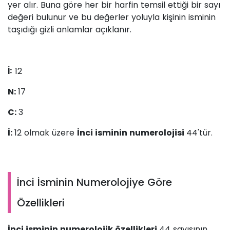
yer alır. Buna göre her bir harfin temsil ettiği bir sayı
değeri bulunur ve bu değerler yoluyla kişinin isminin
taşıdığı gizli anlamlar açıklanır.
12
İ:
N:
17
C:
3
İ:
12 olmak üzere
İnci isminin numerolojisi
44'tür.
İnci İsminin Numerolojiye Göre
Özellikleri
İnci isminin numerolojik özellikleri
44 sayısının