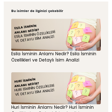
Bu isimler de ilginizi çekebilir
ESILA İSMININ
ANLAMI NEDIR?
ESILA İSMININ ÖZELLIKLERI
VE DETAYLI İSIM ANALIZI
Esila İsminin Anlamı Nedir? Esila İsminin
Özellikleri ve Detaylı İsim Analizi
HURI İSMININ
ANLAMI NEDIR?
HURI İSMININ ÖZELLIKLERI
VE DETAYLI İSIM ANALIZI
Huri İsminin Anlamı Nedir? Huri İsminin