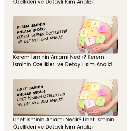
Özellikleri ve Detaylı İsim Analizi
KEREM İSMININ
ANLAMI NEDIR?
KEREM İSMININ ÖZELLIKLERI
VE DETAYLI İSIM ANALIZI
Kerem İsminin Anlamı Nedir? Kerem
İsminin Özellikleri ve Detaylı İsim Analizi
LINET İSMININ
ANLAMI NEDIR?
LINET İSMININ ÖZELLIKLERI
VE DETAYLI İSIM ANALIZI
Linet İsminin Anlamı Nedir? Linet İsminin
Özellikleri ve Detaylı İsim Analizi