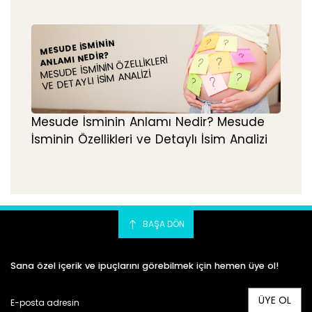
MESUDE İSMININ
ANLAMI NEDIR?
MESUDE İSMININ ÖZELLIKLERI
VE DETAYLI İSIM ANALIZI
Mesude İsminin Anlamı Nedir? Mesude
İsminin Özellikleri ve Detaylı İsim Analizi
BAŞA DÖN
Sana özel içerik ve ipuçlarını görebilmek için hemen üye ol!
ÜYE OL