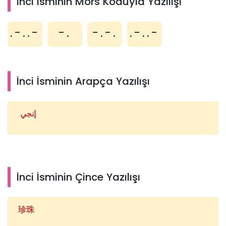
İnci İsminin Mors Koduyla Yazılışı
.-..-
-.
-.-.
.-..-
İnci İsminin Arapça Yazılışı
إنجي
İnci İsminin Çince Yazılışı
珍珠