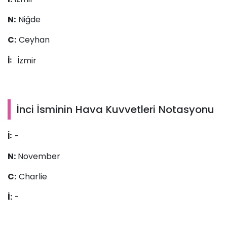
N:
Niğde
C:
Ceyhan
İzmir
İ:
İnci İsminin Hava Kuvvetleri Notasyonu
-
İ:
N:
November
C:
Charlie
İ:
-