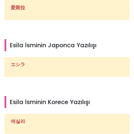
爱斯拉
Esila İsminin Japonca Yazılışı
エシラ
Esila İsminin Korece Yazılışı
에실라