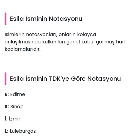
Esila İsminin Notasyonu
İsimlerin notasyonları, onların kolayca
anlaşılmasında kullanılan genel kabul görmüş harf
kodlamalarıdır.
Esila İsminin TDK'ye Göre Notasyonu
E:
Edirne
S:
Sinop
İ:
İzmir
L:
Lüleburgaz