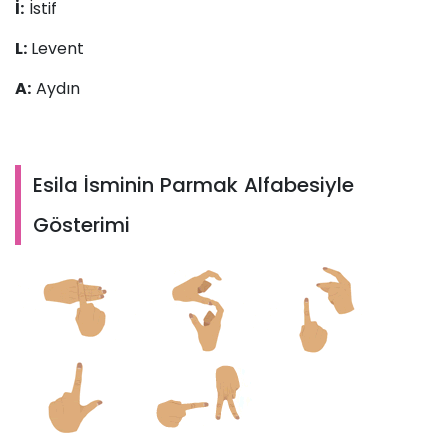
İ:
İstif
L:
Levent
A:
Aydın
Esila İsminin Parmak Alfabesiyle
Gösterimi