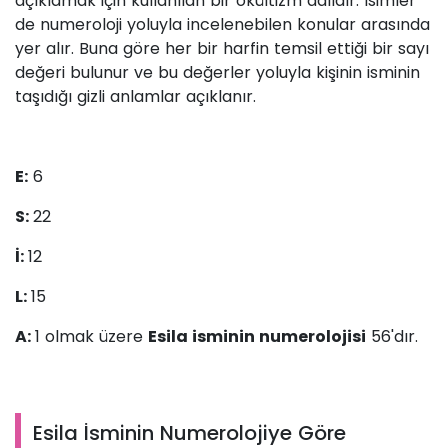
açıklamak için kullanılan bir okültizm dalıdır. İsimler
de numeroloji yoluyla incelenebilen konular arasında
yer alır. Buna göre her bir harfin temsil ettiği bir sayı
değeri bulunur ve bu değerler yoluyla kişinin isminin
taşıdığı gizli anlamlar açıklanır.
E:
6
S:
22
İ:
12
L:
15
A:
1 olmak üzere
Esila isminin numerolojisi
56'dır.
Esila İsminin Numerolojiye Göre