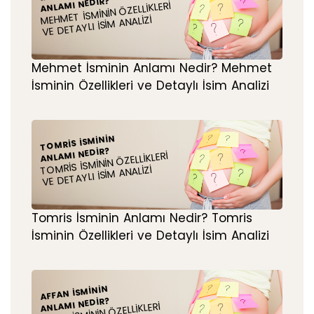
ANLAMI NEDIR?
MEHMET İSMININ ÖZELLIKLERI
VE DETAYLI İSIM ANALIZI
Mehmet İsminin Anlamı Nedir? Mehmet
İsminin Özellikleri ve Detaylı İsim Analizi
TOMRIS İSMININ
ANLAMI NEDIR?
TOMRIS İSMININ ÖZELLIKLERI
VE DETAYLI İSIM ANALIZI
Tomris İsminin Anlamı Nedir? Tomris
İsminin Özellikleri ve Detaylı İsim Analizi
AFFAN İSMININ
ANLAMI NEDIR?
AFFAN İSMININ ÖZELLIKLERI