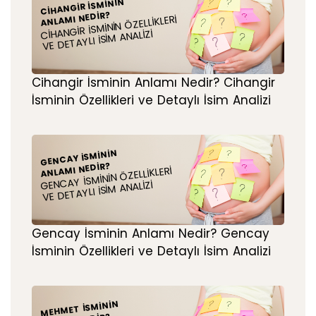
CIHANGIR İSMININ
ANLAMI NEDIR?
CIHANGIR İSMININ ÖZELLIKLERI
VE DETAYLI İSIM ANALIZI
Cihangir İsminin Anlamı Nedir? Cihangir
İsminin Özellikleri ve Detaylı İsim Analizi
GENCAY İSMININ
ANLAMI NEDIR?
GENCAY İSMININ ÖZELLIKLERI
VE DETAYLI İSIM ANALIZI
Gencay İsminin Anlamı Nedir? Gencay
İsminin Özellikleri ve Detaylı İsim Analizi
MEHMET İSMININ