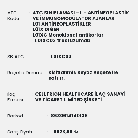
ATC
:
ATC SINIFLAMASI - L - ANTİNEOPLASTİK
Kodu
VE İMMÜNOMODÜLATÖR AJANLAR
L01 ANTİNEOPLASTİKLER
L01X DİĞER
L01XC Monoklonal antikorlar
L01XC03
trastuzumab
SB ATC
:
L01XC03
Reçete Durumu
:
Kisitlanmiş Beyaz Reçete ile
satılır.
İlaç
:
CELLTRION HEALTHCARE İLAÇ SANAYİ
Firması
VE TİCARET LİMİTED ŞİRKETİ
Barkod
:
8680614140136
Satış Fiyatı
:
9523,85 ₺