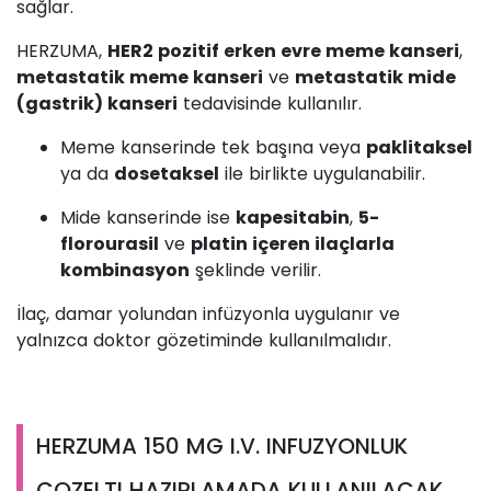
sağlar.
HERZUMA,
HER2 pozitif erken evre meme kanseri
,
metastatik meme kanseri
ve
metastatik mide
(gastrik) kanseri
tedavisinde kullanılır.
Meme kanserinde tek başına veya
paklitaksel
ya da
dosetaksel
ile birlikte uygulanabilir.
Mide kanserinde ise
kapesitabin
,
5-
florourasil
ve
platin içeren ilaçlarla
kombinasyon
şeklinde verilir.
İlaç, damar yolundan infüzyonla uygulanır ve
yalnızca doktor gözetiminde kullanılmalıdır.
HERZUMA 150 MG I.V. INFUZYONLUK
COZELTI HAZIRLAMADA KULLANILACAK