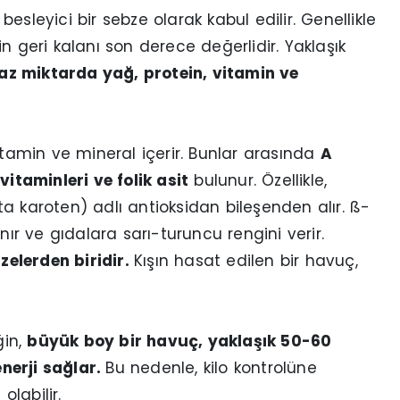
sleyici bir sebze olarak kabul edilir. Genellikle
n geri kalanı son derece değerlidir. Yaklaşık
ı az miktarda yağ, protein, vitamin ve
itamin ve mineral içerir. Bunlar arasında
A
vitaminleri ve folik asit
bulunur. Özellikle,
a karoten) adlı antioksidan bileşenden alır. ß-
nır ve gıdalara sarı-turuncu rengini verir.
elerden biridir.
Kışın hasat edilen bir havuç,
ğin,
büyük boy bir havuç, yaklaşık 50-60
nerji sağlar.
Bu nedenle, kilo kontrolüne
olabilir.