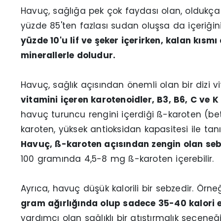
Havuç, sağlığa pek çok faydası olan, oldukça be
yüzde 85'ten fazlası sudan oluşsa da içeriğini
yüzde 10'u lif ve şeker içerirken, kalan kısm
minerallerle doludur.
Havuç, sağlık açısından önemli olan bir dizi v
vitamini içeren karotenoidler, B3, B6, C ve K 
havuç turuncu rengini içerdiği ß-karoten (bet
karoten, yüksek antioksidan kapasitesi ile tanı
Havuç, ß-karoten açısından zengin olan sebz
100 gramında 4,5-8 mg ß-karoten içerebilir.
Ayrıca, havuç düşük kalorili bir sebzedir. Örne
gram ağırlığında olup sadece 35-40 kalori e
yardımcı olan sağlıklı bir atıştırmalık seçeneği 