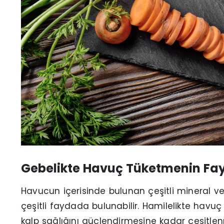
Gebelikte Havuç Tüketmenin Fay
Havucun içerisinde bulunan çeşitli mineral v
çeşitli faydada bulunabilir. Hamilelikte havu
kalp sağlığını güçlendirmesine kadar çeşitle