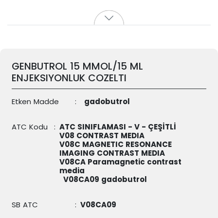
GENBUTROL 15 MMOL/15 ML
ENJEKSIYONLUK COZELTI
Etken Madde
:
gadobutrol
ATC Kodu
:
ATC SINIFLAMASI - V - ÇEŞİTLİ
V08 CONTRAST MEDIA
V08C MAGNETIC RESONANCE
IMAGING CONTRAST MEDIA
V08CA Paramagnetic contrast
media
V08CA09
gadobutrol
SB ATC
:
V08CA09