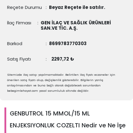
Reçete Durumu
:
Beyaz Reçete ile satılır.
İlaç Firması
:
GEN İLAÇ VE SAĞLIK ÜRÜNLERİ
SAN.VE TİC. A.Ş.
Barkod
:
8699783770303
Satış Fiyatı
:
2297,72 ₺
Sitemizde ilaç satışı yapılmamaktadır. Belirtilen ilaç fiyatı eczaneler için
önerilen satış fiyatı olup, değişkenlik gösterebilir. Bilgilerin yanlış
anlaşılmasından ve buna bağlı olarak doğabilecek sorunlardan
bebegimlehayat.com yasal sorumluluk altında değildir.
GENBUTROL 15 MMOL/15 ML
ENJEKSIYONLUK COZELTI Nedir ve Ne İşe