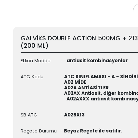
GALVİKS DOUBLE ACTION 500MG + 21
(200 ML)
Etken Madde
:
antiasit kombinasyonlar
ATC Kodu
:
ATC SINIFLAMASI - A - SİNDİ
A02 MİDE
A02A ANTİASİTLER
A02AX Antiasit, diğer kombin
A02AXXX
antiasit kombinas
SB ATC
:
A02BX13
Reçete Durumu
:
Beyaz Reçete ile satılır.