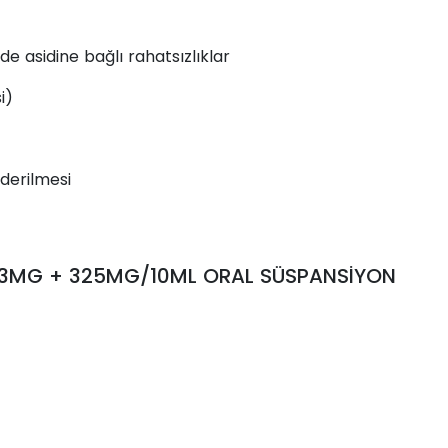
 asidine bağlı rahatsızlıklar
i)
iderilmesi
13MG + 325MG/10ML ORAL SÜSPANSİYON