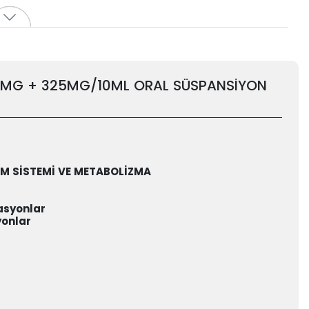
3MG + 325MG/10ML ORAL SÜSPANSİYON
RİM SİSTEMİ VE METABOLİZMA
asyonlar
yonlar