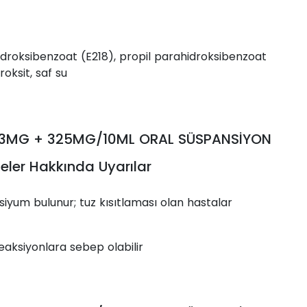
roksibenzoat (E218), propil parahidroksibenzoat
oksit, saf su
13MG + 325MG/10ML ORAL SÜSPANSİYON
eler Hakkında Uyarılar
iyum bulunur; tuz kısıtlaması olan hastalar
eaksiyonlara sebep olabilir