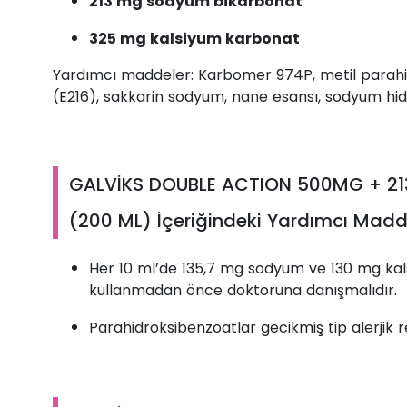
213 mg sodyum bikarbonat
325 mg kalsiyum karbonat
Yardımcı maddeler: Karbomer 974P, metil parahid
(E216), sakkarin sodyum, nane esansı, sodyum hidr
GALVİKS DOUBLE ACTION 500MG + 2
(200 ML) İçeriğindeki Yardımcı Madd
Her 10 ml’de 135,7 mg sodyum ve 130 mg kals
kullanmadan önce doktoruna danışmalıdır.
Parahidroksibenzoatlar gecikmiş tip alerjik r