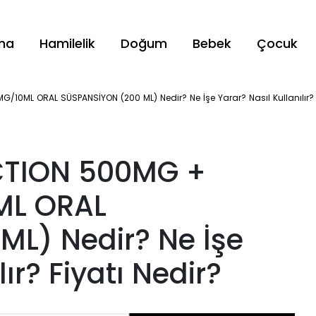
ama
Hamilelik
Doğum
Bebek
Çocuk
0ML ORAL SÜSPANSİYON (200 ML) Nedir? Ne İşe Yarar? Nasıl Kullanılır? F
CTION 500MG +
ML ORAL
L) Nedir? Ne İşe
ır? Fiyatı Nedir?