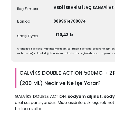
ABDİ İBRAHİM İLAÇ SANAYİ VE 
İlaç Firması
:
Barkod
:
8699514700074
170,43 ₺
Satış Fiyatı
:
Sitemizde ilaç satışı yapılmamaktadır. Belirtilen ilaç fiyatı eczaneler için öne
ve buna bağlı olarak doğabilecek sorunlardan bebegimlehayat.com yasal sor
GALVİKS DOUBLE ACTION 500MG + 2
(200 ML) Nedir ve Ne İşe Yarar?
GALVİKS DOUBLE ACTION,
sodyum aljinat, sod
oral süspansiyondur. Mide asidi ile etkileşerek nötr 
hızlıca azaltır.