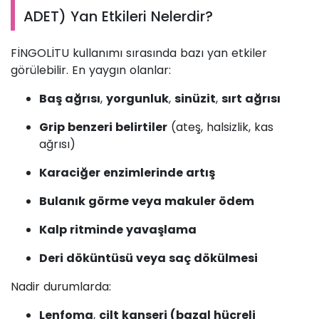
ADET) Yan Etkileri Nelerdir?
FİNGOLİTU kullanımı sırasında bazı yan etkiler
görülebilir. En yaygın olanlar:
Baş ağrısı
,
yorgunluk
,
sinüzit
,
sırt ağrısı
Grip benzeri belirtiler
(ateş, halsizlik, kas
ağrısı)
Karaciğer enzimlerinde artış
Bulanık görme veya makuler ödem
Kalp ritminde yavaşlama
Deri döküntüsü veya saç dökülmesi
Nadir durumlarda:
Lenfoma
,
cilt kanseri (bazal hücreli