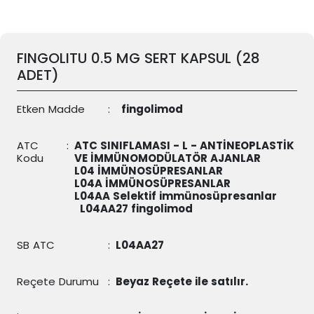
FINGOLITU 0.5 MG SERT KAPSUL (28
ADET)
Etken Madde
:
fingolimod
ATC
:
ATC SINIFLAMASI - L - ANTİNEOPLASTİK
Kodu
VE İMMÜNOMODÜLATÖR AJANLAR
L04 İMMÜNOSÜPRESANLAR
L04A İMMÜNOSÜPRESANLAR
L04AA Selektif immünosüpresanlar
L04AA27
fingolimod
SB ATC
:
L04AA27
Reçete Durumu
:
Beyaz Reçete ile satılır.