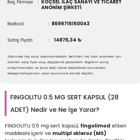
İlaç Firması
:
KOÇSEL İLAÇ SANAYİ VE TİCARET
ANONİM ŞİRKETİ
Barkod
:
8699715150043
Satış Fiyatı
:
14875,34 ₺
Sitemizde ilaç satışı yapılmamaktadır. Belirtilen ilaç fiyatı eczaneler için
önerilen satış fiyatı olup, değişkenlik gösterebilir. Bilgilerin yanlış
anlaşılmasından ve buna bağlı olarak doğabilecek sorunlardan
bebegimlehayat.com yasal sorumluluk altında değildir.
FINGOLITU 0.5 MG SERT KAPSUL (28
ADET) Nedir ve Ne İşe Yarar?
FİNGOLİTU 0.5 mg sert kapsül,
fingolimod
etken
maddesini içerir ve
multipl skleroz (MS)