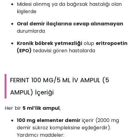
Midesi alınmış ya da bağırsak hastalığı olan
kişilerde
Oral demir ilaçlarına cevap alınamayan
durumlarda
Kronik böbrek yetmezliği
olup
eritropoetin
(EPO)
tedavisi gören hastalarda
FERINT 100 MG/5 ML İV AMPUL (5
AMPUL) İçeriği
Her bir
5 ml’lik ampul
,
100 mg elementer demir
içerir (2000 mg
demir sükroz kompleksine eşdeğerdir).
Yardımcı maddeler: