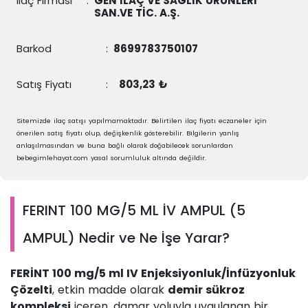
İlaç Firması
:
GEN İLAÇ VE SAĞLIK ÜRÜNLERİ
SAN.VE TİC. A.Ş.
Barkod
:
8699783750107
Satış Fiyatı
:
803,23 ₺
Sitemizde ilaç satışı yapılmamaktadır. Belirtilen ilaç fiyatı eczaneler için
önerilen satış fiyatı olup, değişkenlik gösterebilir. Bilgilerin yanlış
anlaşılmasından ve buna bağlı olarak doğabilecek sorunlardan
bebegimlehayat.com yasal sorumluluk altında değildir.
FERINT 100 MG/5 ML İV AMPUL (5
AMPUL) Nedir ve Ne İşe Yarar?
FERİNT 100 mg/5 ml IV Enjeksiyonluk/İnfüzyonluk
Çözelti
, etkin madde olarak
demir sükroz
kompleksi
içeren, damar yoluyla uygulanan bir