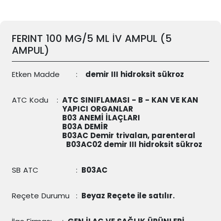
FERINT 100 MG/5 ML İV AMPUL (5
AMPUL)
Etken Madde
:
demir III hidroksit sükroz
ATC Kodu
:
ATC SINIFLAMASI - B - KAN VE KAN
YAPICI ORGANLAR
B03 ANEMİ İLAÇLARI
B03A DEMİR
B03AC Demir trivalan, parenteral
B03AC02
demir III hidroksit sükroz
SB ATC
:
B03AC
Reçete Durumu
:
Beyaz Reçete ile satılır.