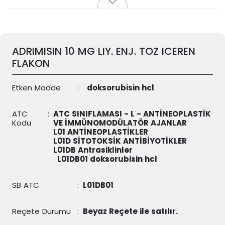
ADRIMISIN 10 MG LIY. ENJ. TOZ ICEREN
FLAKON
Etken Madde
:
doksorubisin hcl
ATC
:
ATC SINIFLAMASI - L - ANTİNEOPLASTİK
Kodu
VE İMMÜNOMODÜLATÖR AJANLAR
L01 ANTİNEOPLASTİKLER
L01D SİTOTOKSİK ANTİBİYOTİKLER
L01DB Antrasiklinler
L01DB01
doksorubisin hcl
SB ATC
:
L01DB01
Reçete Durumu
:
Beyaz Reçete ile satılır.