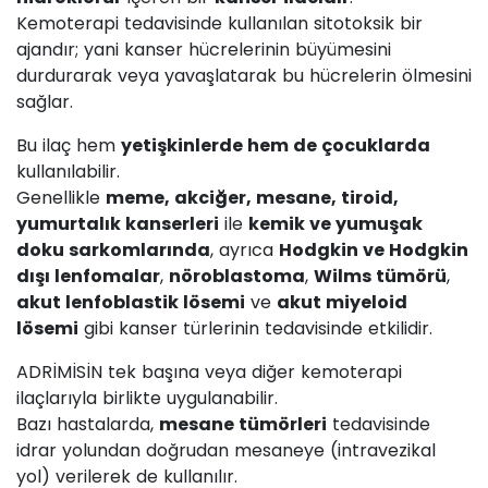
Kemoterapi tedavisinde kullanılan sitotoksik bir
ajandır; yani kanser hücrelerinin büyümesini
durdurarak veya yavaşlatarak bu hücrelerin ölmesini
sağlar.
Bu ilaç hem
yetişkinlerde hem de çocuklarda
kullanılabilir.
Genellikle
meme, akciğer, mesane, tiroid,
yumurtalık kanserleri
ile
kemik ve yumuşak
doku sarkomlarında
, ayrıca
Hodgkin ve Hodgkin
dışı lenfomalar
,
nöroblastoma
,
Wilms tümörü
,
akut lenfoblastik lösemi
ve
akut miyeloid
lösemi
gibi kanser türlerinin tedavisinde etkilidir.
ADRİMİSİN tek başına veya diğer kemoterapi
ilaçlarıyla birlikte uygulanabilir.
Bazı hastalarda,
mesane tümörleri
tedavisinde
idrar yolundan doğrudan mesaneye (intravezikal
yol) verilerek de kullanılır.