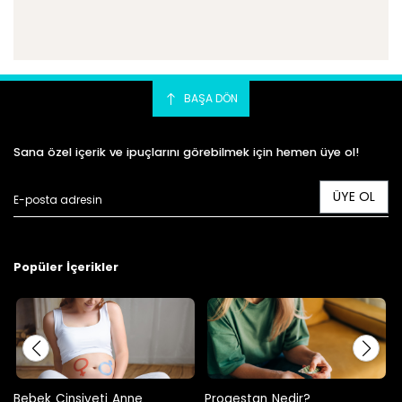
BAŞA DÖN
Sana özel içerik ve ipuçlarını görebilmek için hemen üye ol!
ÜYE OL
Popüler İçerikler
Progestan Nedir?
Hamilelikte Adet Görülür Mü?