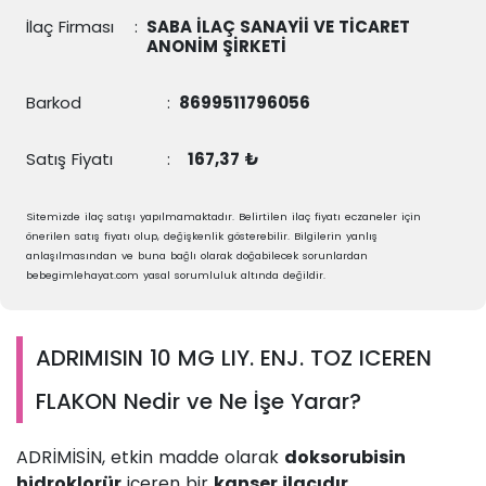
İlaç Firması
:
SABA İLAÇ SANAYİİ VE TİCARET
ANONİM ŞİRKETİ
Barkod
:
8699511796056
Satış Fiyatı
:
167,37 ₺
Sitemizde ilaç satışı yapılmamaktadır. Belirtilen ilaç fiyatı eczaneler için
önerilen satış fiyatı olup, değişkenlik gösterebilir. Bilgilerin yanlış
anlaşılmasından ve buna bağlı olarak doğabilecek sorunlardan
bebegimlehayat.com yasal sorumluluk altında değildir.
ADRIMISIN 10 MG LIY. ENJ. TOZ ICEREN
FLAKON Nedir ve Ne İşe Yarar?
ADRİMİSİN, etkin madde olarak
doksorubisin
hidroklorür
içeren bir
kanser ilacıdır
.