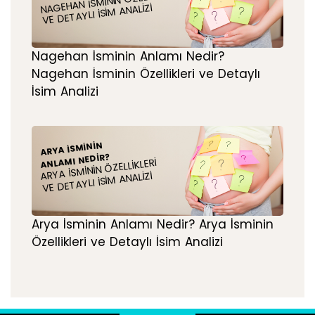
NAGEHAN İSMININ ÖZELLIKLERI
VE DETAYLI İSIM ANALIZI
Nagehan İsminin Anlamı Nedir?
Nagehan İsminin Özellikleri ve Detaylı
İsim Analizi
ARYA İSMININ
ANLAMI NEDIR?
ARYA İSMININ ÖZELLIKLERI
VE DETAYLI İSIM ANALIZI
Arya İsminin Anlamı Nedir? Arya İsminin
Özellikleri ve Detaylı İsim Analizi