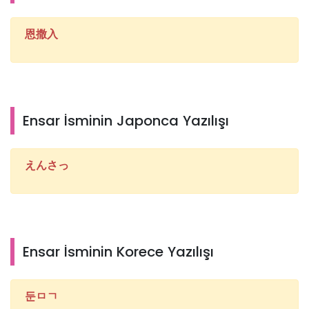
恩撒入
Ensar İsminin Japonca Yazılışı
えんさっ
Ensar İsminin Korece Yazılışı
둔ㅁㄱ