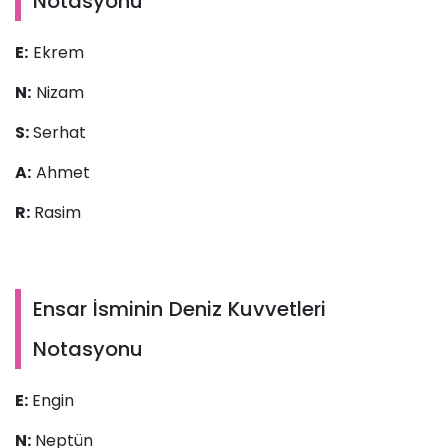
Notasyonu
E:
Ekrem
N:
Nizam
S:
Serhat
A:
Ahmet
R:
Rasim
Ensar İsminin Deniz Kuvvetleri
Notasyonu
E:
Engin
N:
Neptün