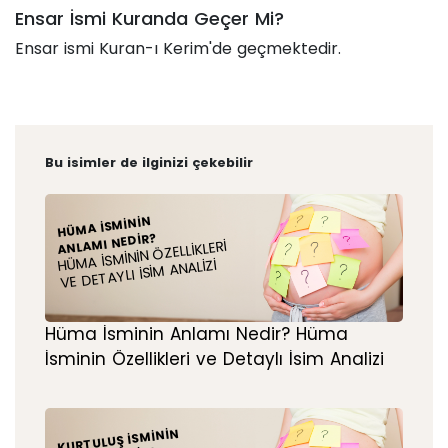
Ensar İsmi Kuranda Geçer Mi?
Ensar ismi Kuran-ı Kerim'de geçmektedir.
Bu isimler de ilginizi çekebilir
HÜMA İSMININ
ANLAMI NEDIR?
HÜMA İSMININ ÖZELLIKLERI
VE DETAYLI İSIM ANALIZI
Hüma İsminin Anlamı Nedir? Hüma
İsminin Özellikleri ve Detaylı İsim Analizi
KURTULUŞ İSMININ