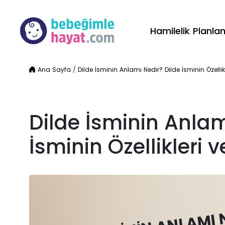
Hamilelik Planl
Ana Sayfa
/
Dilde İsminin Anlamı Nedir? Dilde İsminin Özellikl
Dilde İsminin Anlam
İsminin Özellikleri v