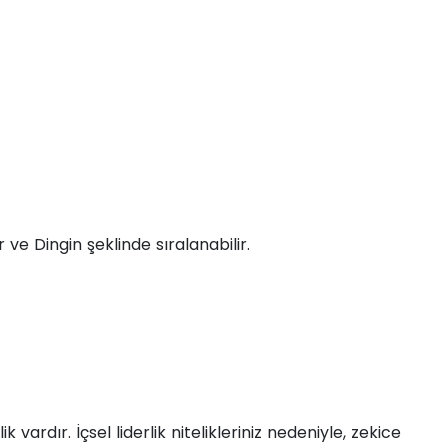
r ve Dingin şeklinde sıralanabilir.
k vardır. İçsel liderlik nitelikleriniz nedeniyle, zekice