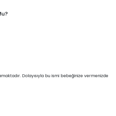
Mu?
mamaktadır. Dolayısıyla bu ismi bebeğinize vermenizde