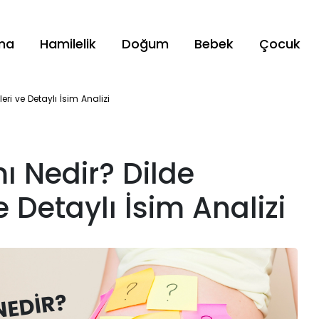
ama
Hamilelik
Doğum
Bebek
Çocuk
eri ve Detaylı İsim Analizi
ı Nedir? Dilde
e Detaylı İsim Analizi