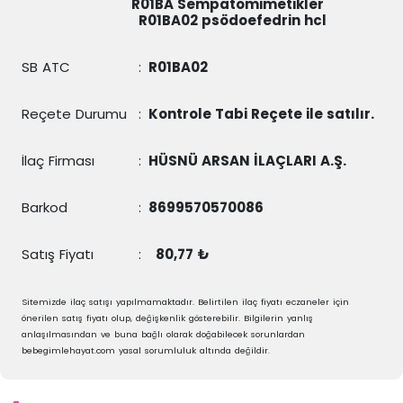
R01BA Sempatomimetikler
R01BA02
psödoefedrin hcl
SB ATC
:
R01BA02
Reçete Durumu
:
Kontrole Tabi Reçete ile satılır.
İlaç Firması
:
HÜSNÜ ARSAN İLAÇLARI A.Ş.
Barkod
:
8699570570086
Satış Fiyatı
:
80,77 ₺
Sitemizde ilaç satışı yapılmamaktadır. Belirtilen ilaç fiyatı eczaneler için
önerilen satış fiyatı olup, değişkenlik gösterebilir. Bilgilerin yanlış
anlaşılmasından ve buna bağlı olarak doğabilecek sorunlardan
bebegimlehayat.com yasal sorumluluk altında değildir.