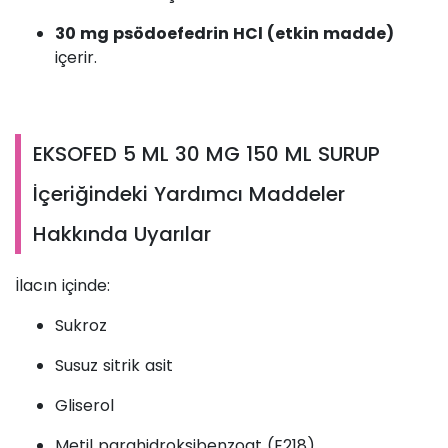
30 mg psödoefedrin HCl (etkin madde)
içerir.
EKSOFED 5 ML 30 MG 150 ML SURUP
İçeriğindeki Yardımcı Maddeler
Hakkında Uyarılar
İlacın içinde:
Sukroz
Susuz sitrik asit
Gliserol
Metil parahidroksibenzoat (E218)