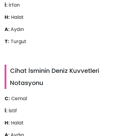
İ:
İrfan
H:
Halat
A:
Aydın
T:
Turgut
Cihat İsminin Deniz Kuvvetleri
Notasyonu
C:
Cemal
İ:
İstif
H:
Halat
A:
Aydın