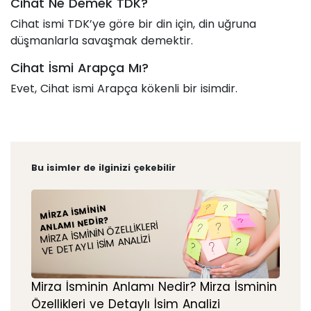
Cihat Ne Demek TDK?
Cihat ismi TDK’ye göre bir din için, din uğruna
düşmanlarla savaşmak demektir.
Cihat İsmi Arapça Mı?
Evet, Cihat ismi Arapça kökenli bir isimdir.
Bu isimler de ilginizi çekebilir
MIRZA İSMININ
ANLAMI NEDIR?
MIRZA İSMININ ÖZELLIKLERI
VE DETAYLI İSIM ANALIZI
Mirza İsminin Anlamı Nedir? Mirza İsminin
Özellikleri ve Detaylı İsim Analizi