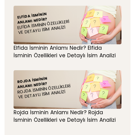
ELFIDA İSMININ
ANLAMI NEDIR?
ELFIDA İSMININ ÖZELLIKLERI
VE DETAYLI İSIM ANALIZI
Elfida İsminin Anlamı Nedir? Elfida
İsminin Özellikleri ve Detaylı İsim Analizi
ROJDA İSMININ
ANLAMI NEDIR?
ROJDA İSMININ ÖZELLIKLERI
VE DETAYLI İSIM ANALIZI
Rojda İsminin Anlamı Nedir? Rojda
İsminin Özellikleri ve Detaylı İsim Analizi