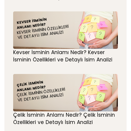
KEVSER İSMININ
ANLAMI NEDIR?
KEVSER İSMININ ÖZELLIKLERI
VE DETAYLI İSIM ANALIZI
Kevser İsminin Anlamı Nedir? Kevser
İsminin Özellikleri ve Detaylı İsim Analizi
ÇELIK İSMININ
ANLAMI NEDIR?
ÇELIK İSMININ ÖZELLIKLERI
VE DETAYLI İSIM ANALIZI
Çelik İsminin Anlamı Nedir? Çelik İsminin
Özellikleri ve Detaylı İsim Analizi