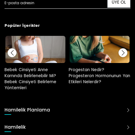
ÜYE OL
Popüler İçerikler
ebek Cinsiyeti Anne
Progestan Nedir?
Hami
arnında Belirlenebilir Mi?
Progesteron Hormonunun Yan
ebek Cinsiyeti Belirleme
Etkileri Nelerdir?
öntemleri
Hamilelik Planlama
Hamilelik