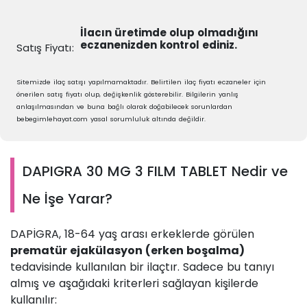
İlacın üretimde olup olmadığını
eczanenizden kontrol ediniz.
Satış Fiyatı
:
Sitemizde ilaç satışı yapılmamaktadır. Belirtilen ilaç fiyatı eczaneler için
önerilen satış fiyatı olup, değişkenlik gösterebilir. Bilgilerin yanlış
anlaşılmasından ve buna bağlı olarak doğabilecek sorunlardan
bebegimlehayat.com yasal sorumluluk altında değildir.
DAPIGRA 30 MG 3 FILM TABLET Nedir ve
Ne İşe Yarar?
DAPİGRA, 18-64 yaş arası erkeklerde görülen
prematür ejakülasyon (erken boşalma)
tedavisinde kullanılan bir ilaçtır. Sadece bu tanıyı
almış ve aşağıdaki kriterleri sağlayan kişilerde
kullanılır: