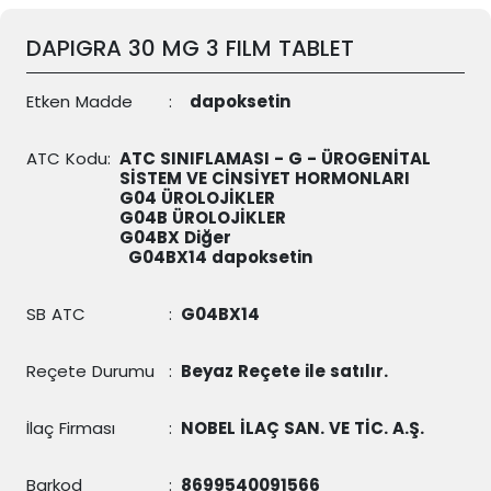
DAPIGRA 30 MG 3 FILM TABLET
Etken Madde
:
dapoksetin
ATC Kodu
:
ATC SINIFLAMASI - G - ÜROGENİTAL
SİSTEM VE CİNSİYET HORMONLARI
G04 ÜROLOJİKLER
G04B ÜROLOJİKLER
G04BX Diğer
G04BX14
dapoksetin
SB ATC
:
G04BX14
Reçete Durumu
:
Beyaz Reçete ile satılır.
İlaç Firması
:
NOBEL İLAÇ SAN. VE TİC. A.Ş.
Barkod
:
8699540091566