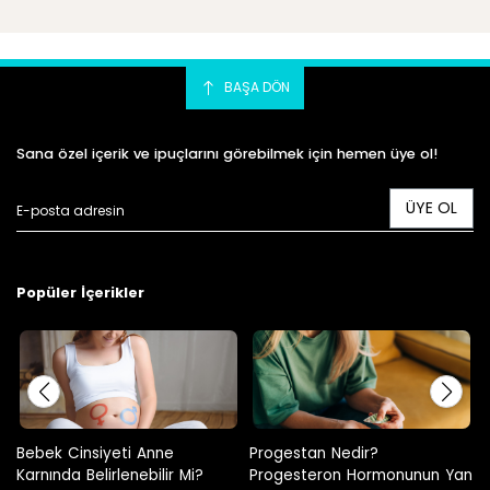
BAŞA DÖN
Sana özel içerik ve ipuçlarını görebilmek için hemen üye ol!
ÜYE OL
Popüler İçerikler
Progestan Nedir?
Hamilelikte Adet Görülür Mü?
Progesteron Hormonunun Yan