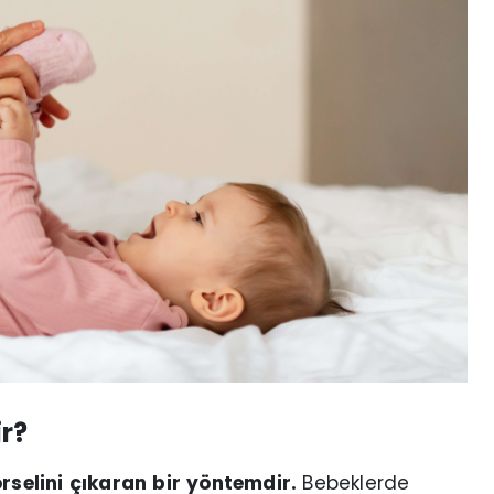
r?
örselini çıkaran bir yöntemdir.
Bebeklerde