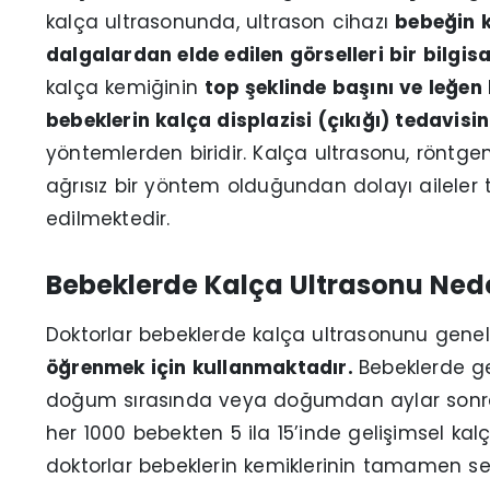
kalça ultrasonunda, ultrason cihazı
bebeğin k
dalgalardan elde edilen görselleri bir bilgi
kalça kemiğinin
top şeklinde başını ve leğen
bebeklerin kalça displazisi (çıkığı) tedavisi
yöntemlerden biridir. Kalça ultrasonu, röntg
ağrısız bir yöntem olduğundan dolayı aileler t
edilmektedir.
Bebeklerde Kalça Ultrasonu Nede
Doktorlar bebeklerde kalça ultrasonunu gene
öğrenmek için kullanmaktadır.
Bebeklerde ge
doğum sırasında veya doğumdan aylar sonra 
her 1000 bebekten 5 ila 15’inde gelişimsel kalç
doktorlar bebeklerin kemiklerinin tamamen s