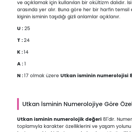
ve açıklamak için kullanılan bir okültizm dalıdır. 
arasında yer alır. Buna göre her bir harfin temsil 
kişinin isminin taşıdığı gizli anlamlar açıklanır.
U :
25
T :
24
K :
14
A :
1
N :
17 olmak üzere
Utkan isminin numerolojisi 8
Utkan İsminin Numerolojiye Göre Özell
Utkan isminin numerolojik değeri
81'dir. Numero
toplamıyla karakter özelliklerini ve yaşam yolunu b