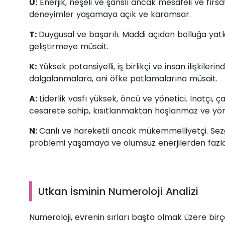
U:
Enerjik, neşeli ve şanslı ancak mesafeli ve fırs
deneyimler yaşamaya açık ve karamsar.
T:
Duygusal ve başarılı. Maddi açıdan bolluğa yat
geliştirmeye müsait.
K:
Yüksek potansiyelli, iş birlikçi ve insan ilişkiler
dalgalanmalara, ani öfke patlamalarına müsait.
A:
Liderlik vasfı yüksek, öncü ve yönetici. İnatçı, 
cesarete sahip, kısıtlanmaktan hoşlanmaz ve yönl
N:
Canlı ve hareketli ancak mükemmelliyetçi. Sez
problemi yaşamaya ve olumsuz enerjilerden fazl
Utkan İsminin Numeroloji Analizi
Numeroloji, evrenin sırları başta olmak üzere b