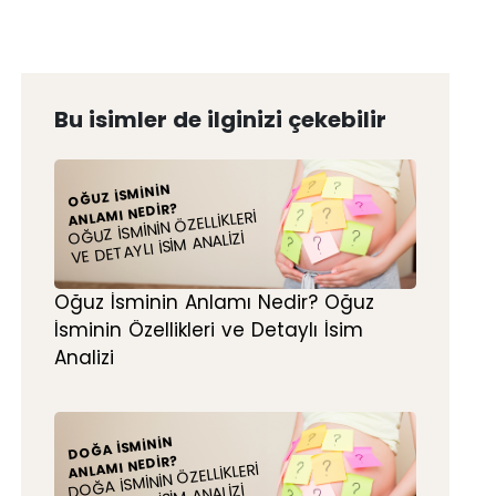
Bu isimler de ilginizi çekebilir
OĞUZ İSMININ
ANLAMI NEDIR?
OĞUZ İSMININ ÖZELLIKLERI
VE DETAYLI İSIM ANALIZI
Oğuz İsminin Anlamı Nedir? Oğuz
İsminin Özellikleri ve Detaylı İsim
Analizi
DOĞA İSMININ
ANLAMI NEDIR?
DOĞA İSMININ ÖZELLIKLERI