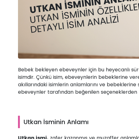
UTKAN İSMININ ANLAMI
UTKAN İSMININ ÖZELLIKLE
DETAYLI İSIM ANALIZI
Bebek bekleyen ebeveynler için bu heyecanlı sür
isimdir. Çünkü isim, ebeveynlerin bebeklerine ver
akıllarındaki isimlerin anlamlarını ve bebeklerine
ebeveynler tarafından beğenilen seçeneklerden bi
Utkan İsminin Anlamı
Utkan ismi,
zafer kazanmış ve muzaffer anlamla