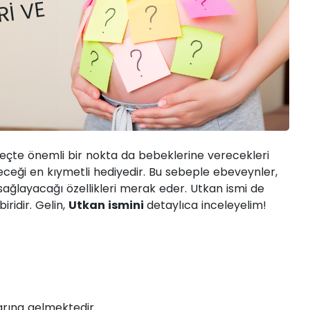
 NEDIR?
RI VE
eçte önemli bir nokta da bebeklerine verecekleri
eceği en kıymetli hediyedir. Bu sebeple ebeveynler,
 sağlayacağı özellikleri merak eder. Utkan ismi de
ridir. Gelin,
Utkan ismini
detaylıca inceleyelim!
rına gelmektedir.