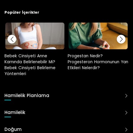
Popüler İçerikler
ebek Cinsiyeti Anne
Progestan Nedir?
Hami
arnında Belirlenebilir Mi?
Progesteron Hormonunun Yan
ebek Cinsiyeti Belirleme
Etkileri Nelerdir?
öntemleri
Hamilelik Planlama
Hamilelik
Doğum