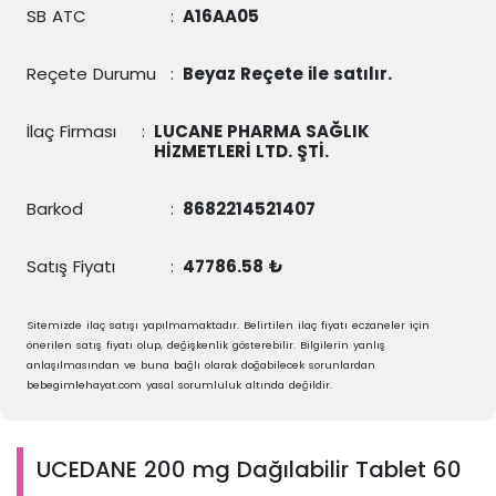
SB ATC
:
A16AA05
Reçete Durumu
:
Beyaz Reçete ile satılır.
İlaç Firması
:
LUCANE PHARMA SAĞLIK
HİZMETLERİ LTD. ŞTİ.
Barkod
:
8682214521407
Satış Fiyatı
:
47786.58 ₺
Sitemizde ilaç satışı yapılmamaktadır. Belirtilen ilaç fiyatı eczaneler için
önerilen satış fiyatı olup, değişkenlik gösterebilir. Bilgilerin yanlış
anlaşılmasından ve buna bağlı olarak doğabilecek sorunlardan
bebegimlehayat.com yasal sorumluluk altında değildir.
UCEDANE 200 mg Dağılabilir Tablet 60