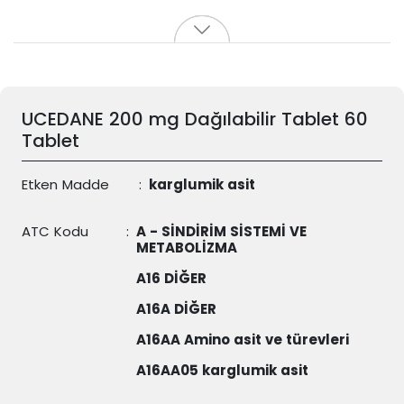
UCEDANE 200 mg Dağılabilir Tablet 60
Tablet
Etken Madde
:
karglumik asit
ATC Kodu
:
A - SİNDİRİM SİSTEMİ VE
METABOLİZMA
A16 DİĞER
A16A DİĞER
A16AA Amino asit ve türevleri
A16AA05 karglumik asit