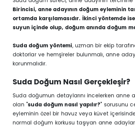
Suda doğum süreci, anne adayının tercihine bağl
Birincisi, anne adayının doğum eyleminin t
ortamda karşılamasıdır. İkinci yöntemde i
suyun içinde olup, doğum anında doğum ma
Suda doğum yöntemi
, uzman bir ekip tarafı
doktorlar ve hemşireler bulunmalı, anne aday
korunmalıdır.
Suda Doğum Nasıl Gerçekleşir?
Suda doğumun detaylarını incelerken anne ad
olan "
suda doğum nasıl yapılır?
" sorusunu 
eyleminin özel bir havuz veya küvet içerisinde 
normal doğum korkusu taşıyan anne adayları 