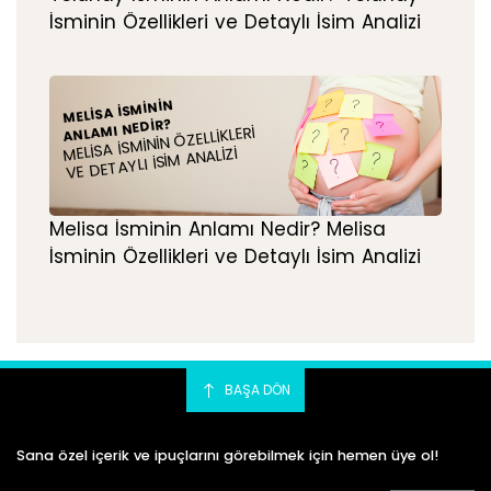
İsminin Özellikleri ve Detaylı İsim Analizi
MELISA İSMININ
ANLAMI NEDIR?
MELISA İSMININ ÖZELLIKLERI
VE DETAYLI İSIM ANALIZI
Melisa İsminin Anlamı Nedir? Melisa
İsminin Özellikleri ve Detaylı İsim Analizi
BAŞA DÖN
Sana özel içerik ve ipuçlarını görebilmek için hemen üye ol!