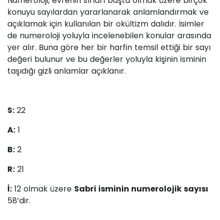
Numeroloji, evrenin sırları başta olmak üzere birçok
konuyu sayılardan yararlanarak anlamlandırmak ve
açıklamak için kullanılan bir okültizm dalıdır. İsimler
de numeroloji yoluyla incelenebilen konular arasında
yer alır. Buna göre her bir harfin temsil ettiği bir sayı
değeri bulunur ve bu değerler yoluyla kişinin isminin
taşıdığı gizli anlamlar açıklanır.
S:
22
A:
1
B:
2
R:
21
İ:
12 olmak üzere
Sabri isminin numerolojik sayısı
58’dir.