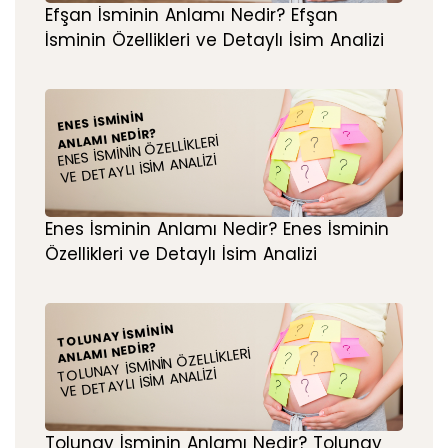
Efşan İsminin Anlamı Nedir? Efşan
İsminin Özellikleri ve Detaylı İsim Analizi
ENES İSMININ
ANLAMI NEDIR?
ENES İSMININ ÖZELLIKLERI
VE DETAYLI İSIM ANALIZI
Enes İsminin Anlamı Nedir? Enes İsminin
Özellikleri ve Detaylı İsim Analizi
TOLUNAY İSMININ
ANLAMI NEDIR?
TOLUNAY İSMININ ÖZELLIKLERI
VE DETAYLI İSIM ANALIZI
Tolunay İsminin Anlamı Nedir? Tolunay