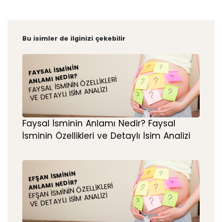
Bu isimler de ilginizi çekebilir
FAYSAL İSMININ
ANLAMI NEDIR?
FAYSAL İSMININ ÖZELLIKLERI
VE DETAYLI İSIM ANALIZI
Faysal İsminin Anlamı Nedir? Faysal
İsminin Özellikleri ve Detaylı İsim Analizi
EFŞAN İSMININ
ANLAMI NEDIR?
EFŞAN İSMININ ÖZELLIKLERI
VE DETAYLI İSIM ANALIZI