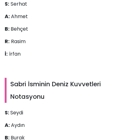
S:
Serhat
A:
Ahmet
B:
Behçet
R:
Rasim
İ:
İrfan
Sabri İsminin Deniz Kuvvetleri
Notasyonu
S:
Seydi
A:
Aydın
B:
Burak