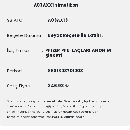
A03AXX1 simetikon
SB ATC
:
A03AX13
Reçete Durumu
:
Beyaz Reçete ile satılır.
İlaç Firması
:
PFİZER PFE İLAÇLARI ANONİM
ŞİRKETİ
Barkod
:
8681308701008
Satış Fiyatı
:
346.93 ₺
Sitemizde ilaç satışı yapılmamaktadır. Belirtilen ilaç fiyatı eczaneler için
önerilen satış fiyatı olup, değişkenlik gösterebilir. Bilgilerin yanlış
anlaşılmasından ve buna bağlı olarak doğabilecek sorunlardan
bebegimlehayat.com yasal sorumluluk altında değildir.