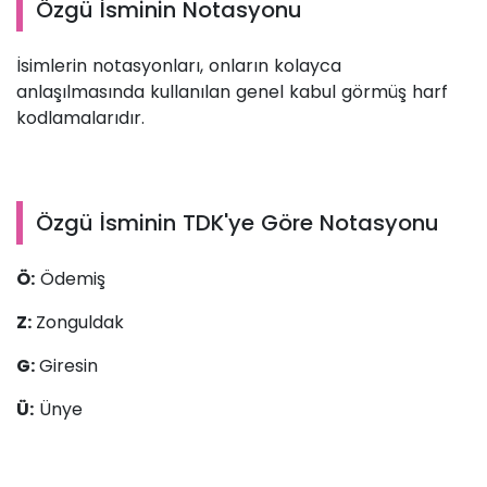
Özgü İsminin Notasyonu
İsimlerin notasyonları, onların kolayca
anlaşılmasında kullanılan genel kabul görmüş harf
kodlamalarıdır.
Özgü İsminin TDK'ye Göre Notasyonu
Ö:
Ödemiş
Z:
Zonguldak
G:
Giresin
Ü:
Ünye