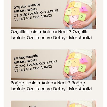
ÖZÇELIK İSMININ
ANLAMI NEDIR?
ÖZÇELIK İSMININ ÖZELLIKLERI
VE DETAYLI İSIM ANALIZI
Özçelik İsminin Anlamı Nedir? Özçelik
İsminin Özellikleri ve Detaylı İsim Analizi
BOĞAÇ İSMININ
ANLAMI NEDIR?
BOĞAÇ İSMININ ÖZELLIKLERI
VE DETAYLI İSIM ANALIZI
Boğaç İsminin Anlamı Nedir? Boğaç
İsminin Özellikleri ve Detaylı İsim Analizi