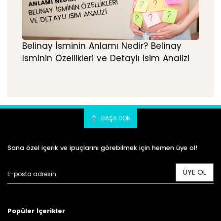
ANLAMI NEDIR?
BELINAY İSMININ ÖZELLIKLERI
VE DETAYLI İSIM ANALIZI
Belinay İsminin Anlamı Nedir? Belinay
İsminin Özellikleri ve Detaylı İsim Analizi
BAŞA DÖN
Sana özel içerik ve ipuçlarını görebilmek için hemen üye ol!
ÜYE OL
Popüler İçerikler