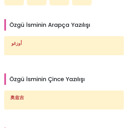
Özgü İsminin Arapça Yazılışı
أوزغو
Özgü İsminin Çince Yazılışı
奥兹吉