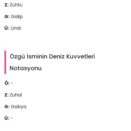
Z:
Zühtü
G:
Galip
Ü:
Ümit
Özgü İsminin Deniz Kuvvetleri
Notasyonu
Ö:
-
Z:
Zuhal
G:
Gabya
Ü:
-