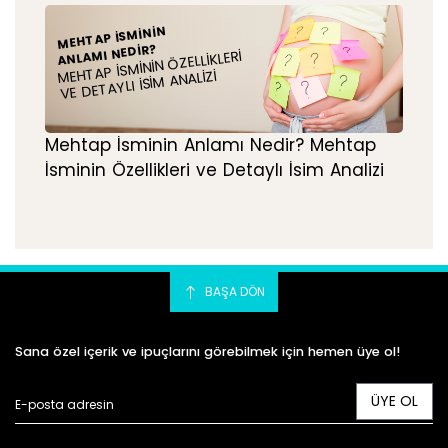
MEHTAP İSMININ
ANLAMI NEDIR?
MEHTAP İSMININ ÖZELLIKLERI
VE DETAYLI İSIM ANALIZI
Mehtap İsminin Anlamı Nedir? Mehtap
İsminin Özellikleri ve Detaylı İsim Analizi
BAŞA DÖN
Sana özel içerik ve ipuçlarını görebilmek için hemen üye ol!
ÜYE OL