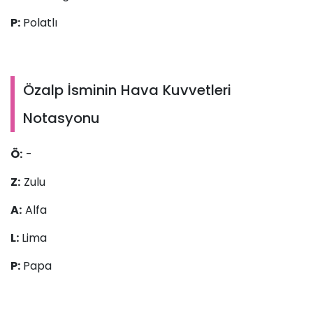
P:
Polatlı
Özalp İsminin Hava Kuvvetleri
Notasyonu
Ö:
-
Z:
Zulu
A:
Alfa
L:
Lima
P:
Papa