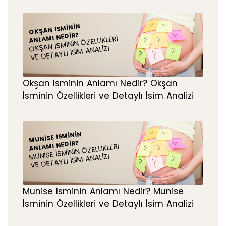
OKŞAN İSMININ
ANLAMI NEDIR?
OKŞAN İSMININ ÖZELLIKLERI
VE DETAYLI İSIM ANALIZI
Okşan İsminin Anlamı Nedir? Okşan
İsminin Özellikleri ve Detaylı İsim Analizi
MUNISE İSMININ
ANLAMI NEDIR?
MUNISE İSMININ ÖZELLIKLERI
VE DETAYLI İSIM ANALIZI
Munise İsminin Anlamı Nedir? Munise
İsminin Özellikleri ve Detaylı İsim Analizi