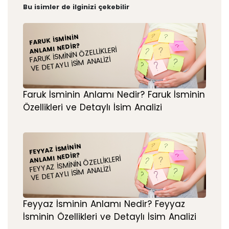
Bu isimler de ilginizi çekebilir
FARUK İSMININ
ANLAMI NEDIR?
FARUK İSMININ ÖZELLIKLERI
VE DETAYLI İSIM ANALIZI
Faruk İsminin Anlamı Nedir? Faruk İsminin
Özellikleri ve Detaylı İsim Analizi
FEYYAZ İSMININ
ANLAMI NEDIR?
FEYYAZ İSMININ ÖZELLIKLERI
VE DETAYLI İSIM ANALIZI
Feyyaz İsminin Anlamı Nedir? Feyyaz
İsminin Özellikleri ve Detaylı İsim Analizi