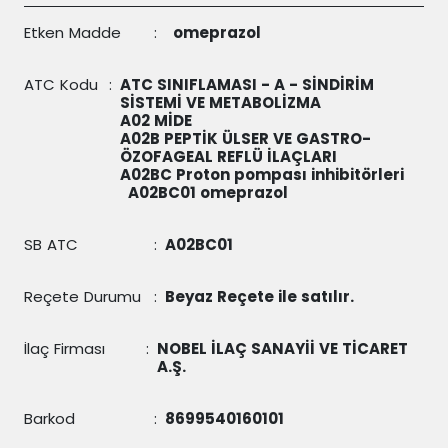
Etken Madde
:
omeprazol
ATC Kodu
:
ATC SINIFLAMASI - A - SİNDİRİM
SİSTEMİ VE METABOLİZMA
A02 MİDE
A02B PEPTİK ÜLSER VE GASTRO-
ÖZOFAGEAL REFLÜ İLAÇLARI
A02BC Proton pompası inhibitörleri
A02BC01
omeprazol
SB ATC
:
A02BC01
Reçete Durumu
:
Beyaz Reçete ile satılır.
İlaç Firması
:
NOBEL İLAÇ SANAYİİ VE TİCARET
A.Ş.
Barkod
:
8699540160101