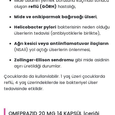
Mide asidinin yemek borusuna kaçması sonucu
oluşan
reflü (GÖRH)
hastalığı,
Mide ve onikiparmak bağırsağı ülseri
,
Helicobacter pylori
bakterisinin neden olduğu
ülserlerin tedavisi (antibiyotiklerle birlikte),
Ağrı kesici veya antiinflamatuvar ilaçların
(NSAİİ) yol açtığı ülserlerin önlenmesi,
Zollinger-Ellison sendromu
gibi mide asidinin
aşırı üretildiği durumlar.
Çocuklarda da kullanılabilir. 1 yaş üzeri çocuklarda
reflü, 4 yaş üzerindekilerde ise bakteriyel ülser
tedavisinde etkilidir.
OMEPRAZID 20 MG 14 KAPSÜL İçeriği