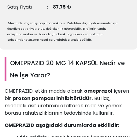
Satış Fiyatı
:
87,75 ₺
Sitemizde ilaç satışı yapılmamaktadır. Belirtilen ilaç fiyatı eczaneler için
önerilen satış fiyatı olup, değişkenlik gösterebilir. Bilgilerin yanlış
anlaşılmasından ve buna bağlı olarak doğabilecek sorunlardan
bebegimlehayat.com yasal sorumluluk altında değildir.
OMEPRAZID 20 MG 14 KAPSÜL Nedir ve
Ne İşe Yarar?
OMEPRAZID, etkin madde olarak
omeprazol
içeren
bir
proton pompası inhibitörüdür.
Bu ilaç,
midedeki asit üretimini azaltarak mide ve yemek
borusu rahatsızlıklarının tedavisinde kullanılır.
OMEPRAZID aşağıdaki durumlarda etkilidir: