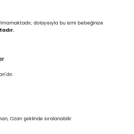
almamaktadır, dolayısıyla bu ismi bebeğinize
adır.
er
n'dır.
an, Ozan şeklinde sıralanabilir.