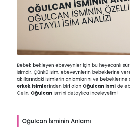
OĞULCAN İSMININ ANL
OĞULCAN İSMININ ÖZELLI
DETAYLI İSIM ANALIZI
Bebek bekleyen ebeveynler için bu heyecanlı sür
isimdir. Çünkü isim, ebeveynlerin bebeklerine ver
akıllarındaki isimlerin anlamlarını ve bebeklerine
erkek isimleri
nden biri olan
Oğulcan ismi
de eb
Gelin,
Oğulcan
ismini detaylıca inceleyelim!
Oğulcan İsminin Anlamı