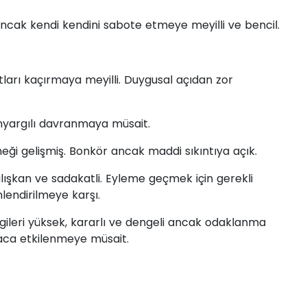
ancak kendi kendini sabote etmeye meyilli ve bencil.
atları kaçırmaya meyilli. Duygusal açıdan zor
önyargılı davranmaya müsait.
neği gelişmiş. Bonkör ancak maddi sıkıntıya açık.
çalışkan ve sadakatli. Eyleme geçmek için gerekli
endirilmeye karşı.
ileri yüksek, kararlı ve dengeli ancak odaklanma
aca etkilenmeye müsait.