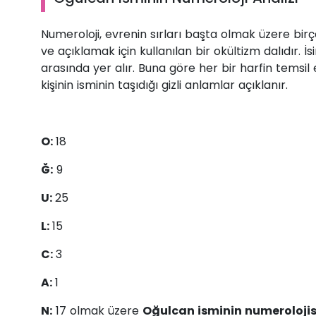
Numeroloji, evrenin sırları başta olmak üzere b
ve açıklamak için kullanılan bir okültizm dalıdır. 
arasında yer alır. Buna göre her bir harfin temsil 
kişinin isminin taşıdığı gizli anlamlar açıklanır.
O:
18
Ğ:
9
U:
25
L:
15
C:
3
A:
1
N:
17 olmak üzere
Oğulcan isminin numeroloji