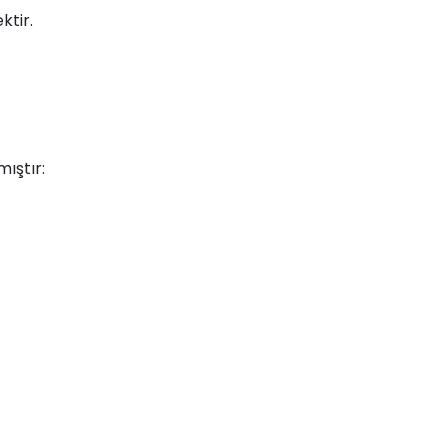
ktir.
mıştır: