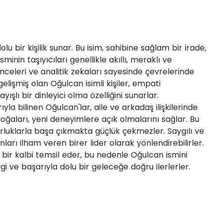
u bir kişilik sunar. Bu isim, sahibine sağlam bir irade,
isminin taşıyıcıları genellikle akıllı, meraklı ve
nceleri ve analitik zekaları sayesinde çevrelerinde
lişmiş olan Oğulcan isimli kişiler, empati
ışlı bir dinleyici olma özelliğini sunarlar.
yla bilinen Oğulcan'lar, aile ve arkadaş ilişkilerinde
ğaları, yeni deneyimlere açık olmalarını sağlar. Bu
zorluklarla başa çıkmakta güçlük çekmezler. Saygılı ve
anları ilham veren birer lider olarak yönlendirebilirler.
lu bir kalbi temsil eder, bu nedenle Oğulcan ismini
gi ve başarıyla dolu bir geleceğe doğru ilerlerler.