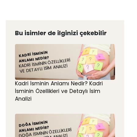
Bu isimler de ilginizi çekebilir
KADRI İSMININ
ANLAMI NEDIR?
KADRI İSMININ ÖZELLIKLERI
VE DETAYLI İSIM ANALIZI
Kadri İsminin Anlamı Nedir? Kadri
İsminin Özellikleri ve Detaylı İsim
Analizi
DOĞA İSMININ
ANLAMI NEDIR?
DOĞA İSMININ ÖZELLIKLERI