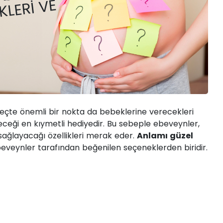
AMI NEDIR?
KLERI VE
eçte önemli bir nokta da bebeklerine verecekleri
eceği en kıymetli hediyedir. Bu sebeple ebeveynler,
 sağlayacağı özellikleri merak eder.
Anlamı güzel
eveynler tarafından beğenilen seçeneklerden biridir.