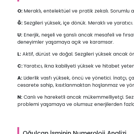
O:
Meraklı, entelektüel ve pratik zekalı. Sorumlu 
Ğ:
Sezgileri yüksek, içe dönük. Meraklı ve yaratıcı.
U:
Enerjik, neşeli ve şanslı ancak mesafeli ve fırs
deneyimler yaşamaya açık ve karamsar.
L:
Aktif, dürüst ve doğal. Sezgileri yüksek ancak 
C:
Yaratıcı, ikna kabiliyeti yüksek ve hitabet yete
A:
Liderlik vasfı yüksek, öncü ve yönetici. İnatçı, 
cesarete sahip, kısıtlanmaktan hoşlanmaz ve yönl
N:
Canlı ve hareketli ancak mükemmelliyetçi. Sezg
problemi yaşamaya ve olumsuz enerjilerden fazl
Oğulcan İsminin Numeroloji Analizi