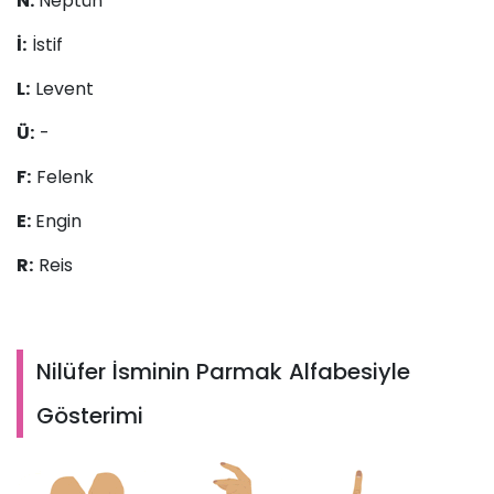
N:
Neptün
İ:
İstif
L:
Levent
Ü:
-
F:
Felenk
E:
Engin
R:
Reis
Nilüfer İsminin Parmak Alfabesiyle
Gösterimi