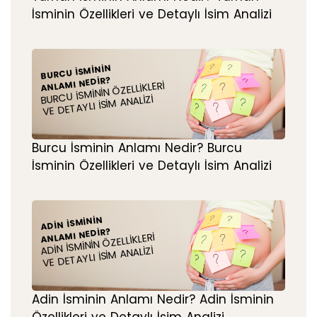
İsminin Özellikleri ve Detaylı İsim Analizi
BURCU İSMININ
ANLAMI NEDIR?
BURCU İSMININ ÖZELLIKLERI
VE DETAYLI İSIM ANALIZI
Burcu İsminin Anlamı Nedir? Burcu
İsminin Özellikleri ve Detaylı İsim Analizi
ADIN İSMININ
ANLAMI NEDIR?
ADIN İSMININ ÖZELLIKLERI
VE DETAYLI İSIM ANALIZI
Adin İsminin Anlamı Nedir? Adin İsminin