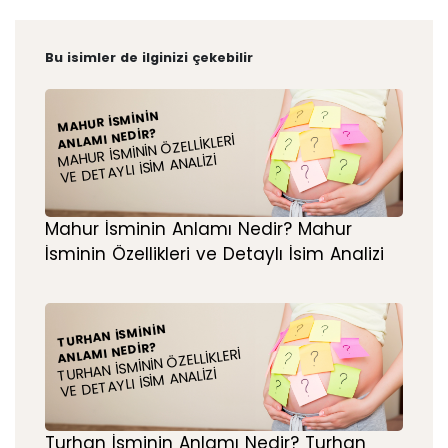
Bu isimler de ilginizi çekebilir
MAHUR İSMININ
ANLAMI NEDIR?
MAHUR İSMININ ÖZELLIKLERI
VE DETAYLI İSIM ANALIZI
Mahur İsminin Anlamı Nedir? Mahur
İsminin Özellikleri ve Detaylı İsim Analizi
TURHAN İSMININ
ANLAMI NEDIR?
TURHAN İSMININ ÖZELLIKLERI
VE DETAYLI İSIM ANALIZI
Turhan İsminin Anlamı Nedir? Turhan