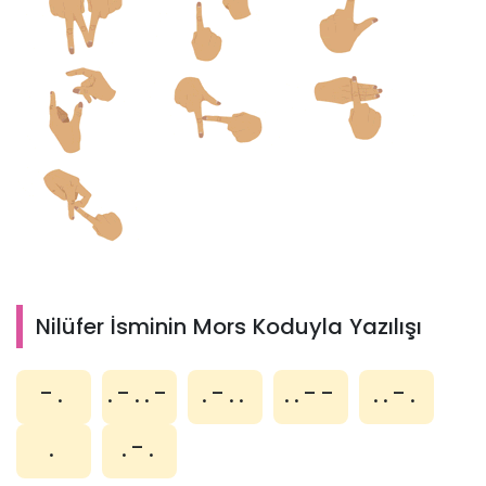
Nilüfer İsminin Mors Koduyla Yazılışı
-.
.-..-
.-..
..--
..-.
.
.-.