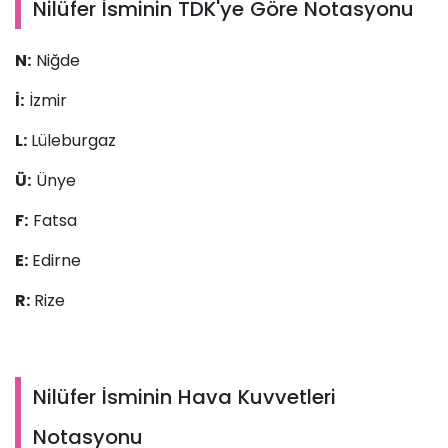
Nilüfer İsminin TDK'ye Göre Notasyonu
N:
Niğde
İ:
İzmir
L:
Lüleburgaz
Ü:
Ünye
F:
Fatsa
E:
Edirne
R:
Rize
Nilüfer İsminin Hava Kuvvetleri
Notasyonu