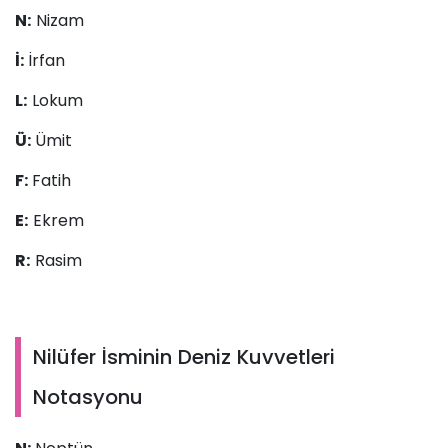
N:
Nizam
İ:
İrfan
L:
Lokum
Ü:
Ümit
F:
Fatih
E:
Ekrem
R:
Rasim
Nilüfer İsminin Deniz Kuvvetleri
Notasyonu