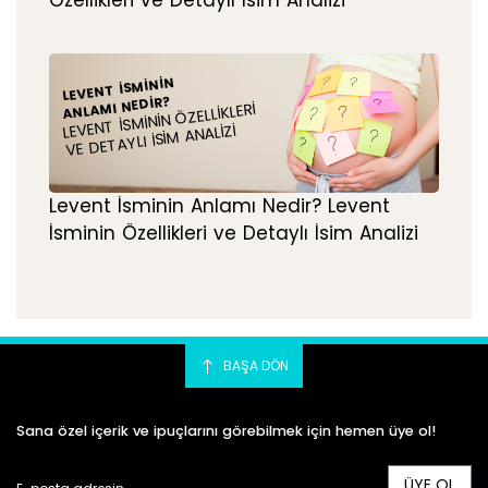
Özellikleri ve Detaylı İsim Analizi
LEVENT İSMININ
ANLAMI NEDIR?
LEVENT İSMININ ÖZELLIKLERI
VE DETAYLI İSIM ANALIZI
Levent İsminin Anlamı Nedir? Levent
İsminin Özellikleri ve Detaylı İsim Analizi
BAŞA DÖN
Sana özel içerik ve ipuçlarını görebilmek için hemen üye ol!
ÜYE OL