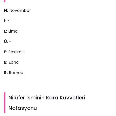
N:
November
İ:
-
L:
Lima
Ü:
-
F:
Foxtrot
E:
Echo
R:
Romeo
Nilüfer İsminin Kara Kuvvetleri
Notasyonu