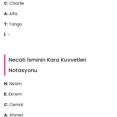
C:
Charlie
A:
Alfa
T:
Tango
İ:
-
Necati İsminin Kara Kuvvetleri
Notasyonu
N:
Nizam
E:
Ekrem
C:
Cemal
A:
Ahmet