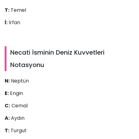
T:
Temel
İ:
İrfan
Necati İsminin Deniz Kuvvetleri
Notasyonu
N:
Neptün
E
:
Engin
C:
Cemal
A:
Aydın
T:
Turgut