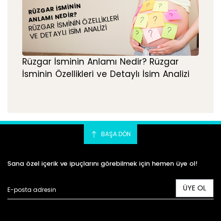
RÜZGAR İSMININ
ANLAMI NEDIR?
RÜZGAR İSMININ ÖZELLIKLERI
VE DETAYLI İSIM ANALIZI
Rüzgar İsminin Anlamı Nedir? Rüzgar
İsminin Özellikleri ve Detaylı İsim Analizi
BAŞA DÖN
Sana özel içerik ve ipuçlarını görebilmek için hemen üye ol!
ÜYE OL