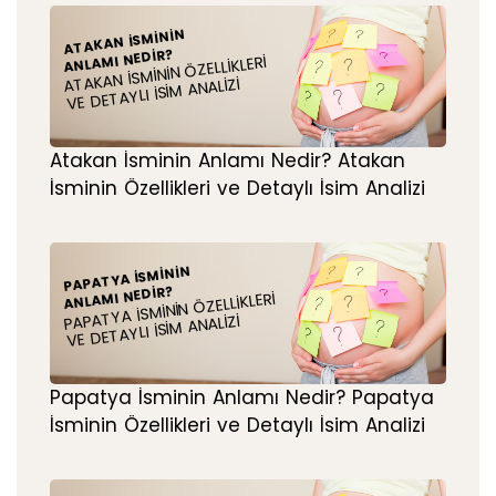
ATAKAN İSMININ
ANLAMI NEDIR?
ATAKAN İSMININ ÖZELLIKLERI
VE DETAYLI İSIM ANALIZI
Atakan İsminin Anlamı Nedir? Atakan
İsminin Özellikleri ve Detaylı İsim Analizi
PAPATYA İSMININ
ANLAMI NEDIR?
PAPATYA İSMININ ÖZELLIKLERI
VE DETAYLI İSIM ANALIZI
Papatya İsminin Anlamı Nedir? Papatya
İsminin Özellikleri ve Detaylı İsim Analizi