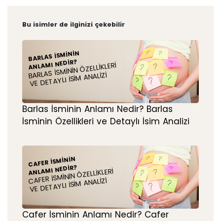
Bu isimler de ilginizi çekebilir
BARLAS İSMININ
ANLAMI NEDIR?
BARLAS İSMININ ÖZELLIKLERI
VE DETAYLI İSIM ANALIZI
Barlas İsminin Anlamı Nedir? Barlas
İsminin Özellikleri ve Detaylı İsim Analizi
CAFER İSMININ
ANLAMI NEDIR?
CAFER İSMININ ÖZELLIKLERI
VE DETAYLI İSIM ANALIZI
Cafer İsminin Anlamı Nedir? Cafer