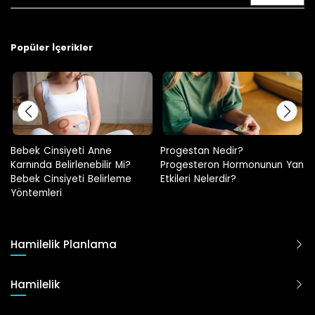
Popüler İçerikler
i Anne
Progestan Nedir?
Hamilelikte Adet G
nebilir Mi?
Progesteron Hormonunun Yan
 Belirleme
Etkileri Nelerdir?
Hamilelik Planlama
Hamilelik