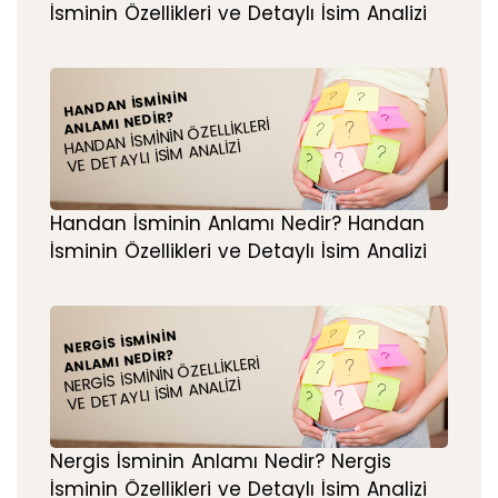
İsminin Özellikleri ve Detaylı İsim Analizi
HANDAN İSMININ
ANLAMI NEDIR?
HANDAN İSMININ ÖZELLIKLERI
VE DETAYLI İSIM ANALIZI
Handan İsminin Anlamı Nedir? Handan
İsminin Özellikleri ve Detaylı İsim Analizi
NERGIS İSMININ
ANLAMI NEDIR?
NERGIS İSMININ ÖZELLIKLERI
VE DETAYLI İSIM ANALIZI
Nergis İsminin Anlamı Nedir? Nergis
İsminin Özellikleri ve Detaylı İsim Analizi