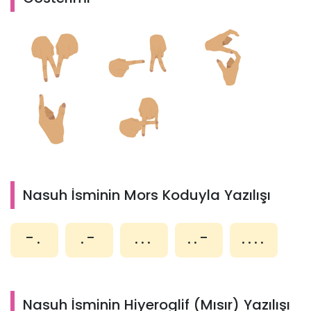
Nasuh İsminin Mors Koduyla Yazılışı
-.
.-
...
..-
....
Nasuh İsminin Hiyeroglif (Mısır) Yazılışı