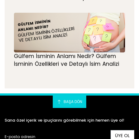
GÜLFEM İSMININ
ANLAMI NEDIR?
GÜLFEM İSMININ ÖZELLIKLERI
VE DETAYLI İSIM ANALIZI
Gülfem İsminin Anlamı Nedir? Gülfem
İsminin Özellikleri ve Detaylı İsim Analizi
BAŞA DÖN
Sana özel içerik ve ipuçlarını görebilmek için hemen üye ol!
ÜYE OL