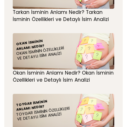
Tarkan İsminin Anlamı Nedir? Tarkan
İsminin Özellikleri ve Detaylı İsim Analizi
OKAN İSMININ
ANLAMI NEDIR?
OKAN İSMININ ÖZELLIKLERI
VE DETAYLI İSIM ANALIZI
Okan İsminin Anlamı Nedir? Okan İsminin
Özellikleri ve Detaylı İsim Analizi
TOYGAR İSMININ
ANLAMI NEDIR?
TOYGAR İSMININ ÖZELLIKLERI
VE DETAYLI İSIM ANALIZI