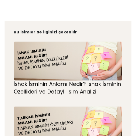
Bu isimler de ilginizi çekebilir
İSHAK İSMININ
ANLAMI NEDIR?
İSHAK İSMININ ÖZELLIKLERI
VE DETAYLI İSIM ANALIZI
İshak İsminin Anlamı Nedir? İshak İsminin
Özellikleri ve Detaylı İsim Analizi
TARKAN İSMININ
ANLAMI NEDIR?
TARKAN İSMININ ÖZELLIKLERI
VE DETAYLI İSIM ANALIZI