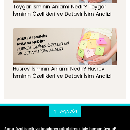
Toygar İsminin Anlamı Nedir? Toygar
İsminin Özellikleri ve Detaylı İsim Analizi
HÜSREV İSMININ
ANLAMI NEDIR?
HÜSREV İSMININ ÖZELLIKLERI
VE DETAYLI İSIM ANALIZI
Hüsrev İsminin Anlamı Nedir? Hüsrev
İsminin Özellikleri ve Detaylı İsim Analizi
BAŞA DÖN
Sana özel içerik ve ipuçlarını görebilmek için hemen üye ol!