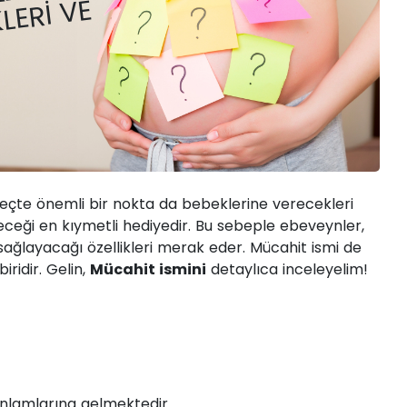
MI NEDIR?
LERI VE
eçte önemli bir nokta da bebeklerine verecekleri
eceği en kıymetli hediyedir. Bu sebeple ebeveynler,
 sağlayacağı özellikleri merak eder. Mücahit ismi de
ridir. Gelin,
Mücahit ismini
detaylıca inceleyelim!
nlamlarına gelmektedir.