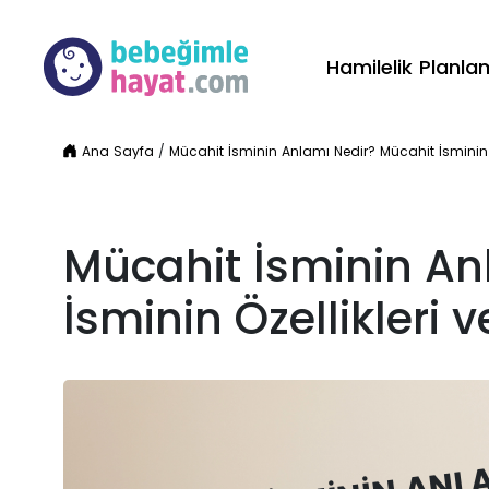
Hamilelik Planl
Ana Sayfa
/
Mücahit İsminin Anlamı Nedir? Mücahit İsminin Öz
Mücahit İsminin An
İsminin Özellikleri v