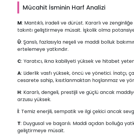
Mücahit İsminin Harf Analizi
M
: Mantıklı, iradeli ve dürüst. Kararlı ve zengin
takıntı geliştirmeye müsait. İşkolik olma potansiyel
Ü
: Şanslı, fazlasıyla neşeli ve maddi bolluk bakım
ertelemeye yatkındır.
C
: Yaratıcı, ikna kabiliyeti yüksek ve hitabet yet
A
: Liderlik vasfı yüksek, öncü ve yönetici. İnatçı,
cesarete sahip, kısıtlanmaktan hoşlanmaz ve yön
H
: Kararlı, dengeli, prestijli ve güçlü ancak madd
arzusu yüksek.
İ
: Temiz enerjili, sempatik ve ilgi çekici ancak se
T
: Duygusal ve başarılı. Maddi açıdan bolluğa ya
geliştirmeye müsait.