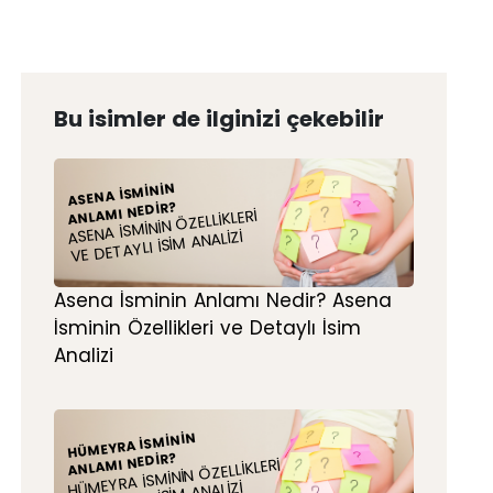
Bu isimler de ilginizi çekebilir
ASENA İSMININ
ANLAMI NEDIR?
ASENA İSMININ ÖZELLIKLERI
VE DETAYLI İSIM ANALIZI
Asena İsminin Anlamı Nedir? Asena
İsminin Özellikleri ve Detaylı İsim
Analizi
HÜMEYRA İSMININ
ANLAMI NEDIR?
HÜMEYRA İSMININ ÖZELLIKLERI