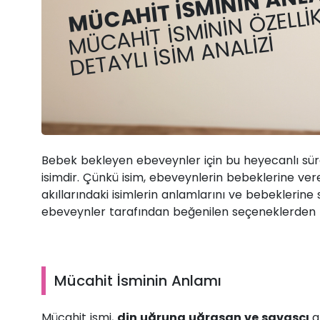
MÜCAHIT İSMININ ANLA
MÜCAHIT İSMININ ÖZELLIK
DETAYLI İSIM ANALIZI
Bebek bekleyen ebeveynler için bu heyecanlı sür
isimdir. Çünkü isim, ebeveynlerin bebeklerine ver
akıllarındaki isimlerin anlamlarını ve bebeklerine
ebeveynler tarafından beğenilen seçeneklerden bi
Mücahit İsminin Anlamı
Mücahit ismi,
din uğruna uğraşan ve savaşçı
a