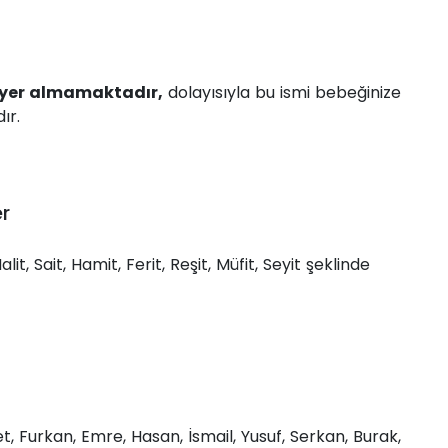
e yer almamaktadır,
dolayısıyla bu ismi bebeğinize
ır.
r
lit, Sait, Hamit, Ferit, Reşit, Müfit, Seyit şeklinde
 Furkan, Emre, Hasan, İsmail, Yusuf, Serkan, Burak,