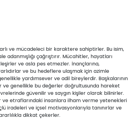
arlı ve mücadeleci bir karaktere sahiptirler. Bu isim,
le adanmışlığı çağrıştırır. Mücahitler, hayatları
eşirler ve asla pes etmezler. İnançlarına,
rlıdırlar ve bu hedeflere ulaşmak için azimle
enellikle yardımsever ve adil bireylerdir. Başkalarının
r ve genellikle bu değerler doğrultusunda hareket
relerinde güvenilir ve saygın kişiler olarak bilinirler.
rler ve etraflarındaki insanlara ilham verme yetenekleri
çlü iradeleri ve içsel motivasyonlarıyla tanınırlar ve
rarlılıkla dikkat çekerler.