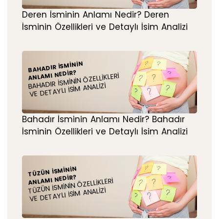
Deren İsminin Anlamı Nedir? Deren
İsminin Özellikleri ve Detaylı İsim Analizi
BAHADIR İSMININ
ANLAMI NEDIR?
BAHADIR İSMININ ÖZELLIKLERI
VE DETAYLI İSIM ANALIZI
Bahadır İsminin Anlamı Nedir? Bahadır
İsminin Özellikleri ve Detaylı İsim Analizi
TÜZÜN İSMININ
ANLAMI NEDIR?
TÜZÜN İSMININ ÖZELLIKLERI
VE DETAYLI İSIM ANALIZI