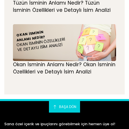
Tüzün İsminin Anlamı Nedir? Tüzün
İsminin Özellikleri ve Detaylı İsim Analizi
OKAN İSMININ
ANLAMI NEDIR?
OKAN İSMININ ÖZELLIKLERI
VE DETAYLI İSIM ANALIZI
Okan İsminin Anlamı Nedir? Okan İsminin
Özellikleri ve Detaylı İsim Analizi
BAŞA DÖN
Sana özel içerik ve ipuçlarını görebilmek için hemen üye ol!