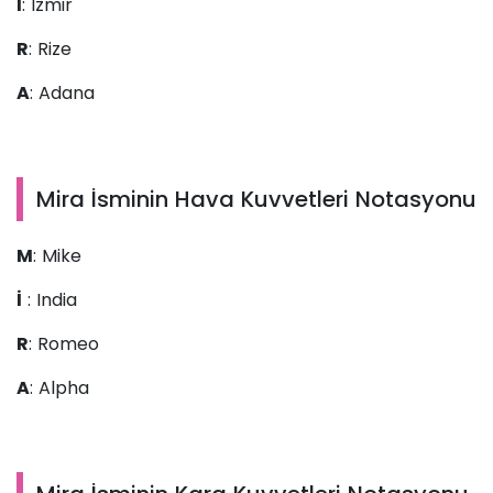
İ
: İzmir
R
: Rize
A
: Adana
Mira İsminin Hava Kuvvetleri Notasyonu
M
: Mike
İ
: India
R
: Romeo
A
: Alpha