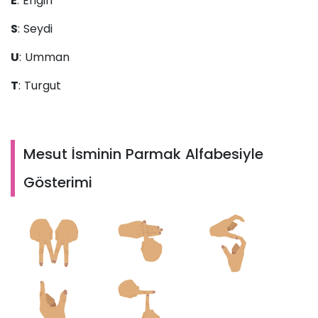
E
: Engin
S
: Seydi
U
: Umman
T
: Turgut
Mesut İsminin Parmak Alfabesiyle
Gösterimi