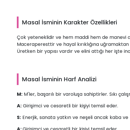
Masal İsminin Karakter Özellikleri
Çok yeteneklidir ve hem maddi hem de manevi an
Maceraperesttir ve hayal kırıklığına uğramakta
Üretken bir yapısı vardır ve elini attığı her işte ino
Masal İsminin Harf Analizi
M:
M'ler, başarılı bir varoluşa sahiptirler. Sıkı çalış
A:
Girişimci ve cesaretli bir kişiyi temsil eder.
S:
Enerjik, sanata yatkın ve neşeli ancak kaba ve 
A:
Girişimci ve cesaretli bir kişiyi temsil eder