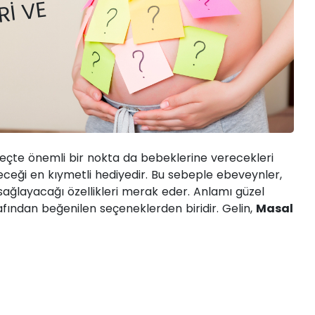
 NEDIR?
RI VE
eçte önemli bir nokta da bebeklerine verecekleri
eceği en kıymetli hediyedir. Bu sebeple ebeveynler,
 sağlayacağı özellikleri merak eder. Anlamı güzel
afından beğenilen seçeneklerden biridir. Gelin,
Masal