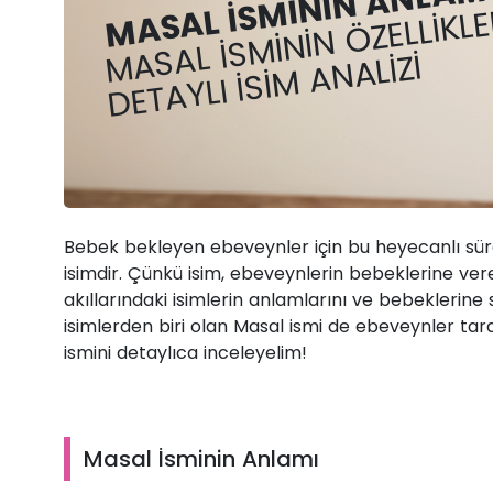
MASAL İSMININ ANLAMI
MASAL İSMININ ÖZELLIKLE
DETAYLI İSIM ANALIZI
Bebek bekleyen ebeveynler için bu heyecanlı sür
isimdir. Çünkü isim, ebeveynlerin bebeklerine ver
akıllarındaki isimlerin anlamlarını ve bebeklerine
isimlerden biri olan Masal ismi de ebeveynler tar
ismini detaylıca inceleyelim!
Masal İsminin Anlamı