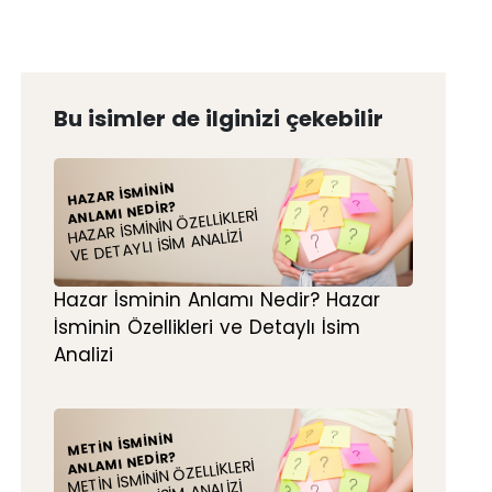
Bu isimler de ilginizi çekebilir
HAZAR İSMININ
ANLAMI NEDIR?
HAZAR İSMININ ÖZELLIKLERI
VE DETAYLI İSIM ANALIZI
Hazar İsminin Anlamı Nedir? Hazar
İsminin Özellikleri ve Detaylı İsim
Analizi
METIN İSMININ
ANLAMI NEDIR?
METIN İSMININ ÖZELLIKLERI