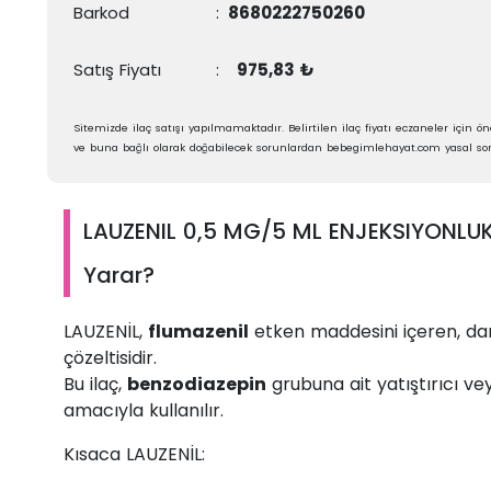
Barkod
:
8680222750260
Satış Fiyatı
:
975,83 ₺
Sitemizde ilaç satışı yapılmamaktadır. Belirtilen ilaç fiyatı eczaneler için öne
ve buna bağlı olarak doğabilecek sorunlardan bebegimlehayat.com yasal sor
LAUZENIL 0,5 MG/5 ML ENJEKSIYONLUK
Yarar?
LAUZENİL,
flumazenil
etken maddesini içeren, dam
çözeltisidir.
Bu ilaç,
benzodiazepin
grubuna ait yatıştırıcı vey
amacıyla kullanılır.
Kısaca LAUZENİL: