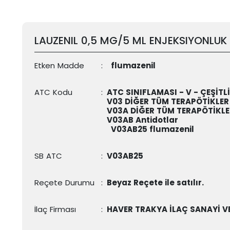
LAUZENIL 0,5 MG/5 ML ENJEKSIYONLUK
Etken Madde
:
flumazenil
ATC Kodu
:
ATC SINIFLAMASI - V - ÇEŞİTLİ
V03 DİĞER TÜM TERAPÖTİKLER
V03A DİĞER TÜM TERAPÖTİKLE
V03AB Antidotlar
V03AB25
flumazenil
SB ATC
:
V03AB25
Reçete Durumu
:
Beyaz Reçete ile satılır.
İlaç Firması
:
HAVER TRAKYA İLAÇ SANAYİ V